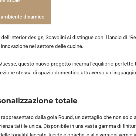
ne totale
n ambiente dinamico
l’interior design, Scavolini si distingue con il lancio di “R
innovazione nel settore delle cucine.
uesse, questo nuovo progetto incarna l’equilibrio perfetto tr
ncezione stessa di spazio domestico attraverso un linguaggi
onalizzazione totale
è rappresentato dalla gola Round, un dettaglio che non solo a
nza tattile unica. Disponibile in una vasta gamma di finiture,
tà delle tonalità laccate, lucide e opache, e alle versioni ver