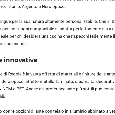
rro, Titanio, Argento e Nero opaco.
ingue per la sua natura altamente personalizzabile. Che si tra
 penisola, ogni componibile si adatta perfettamente sia a co
eale per chi desidera una cucina che rispecchi fedelmente i
oni su misura.
e innovative
ve di Regola è la vasta offerta di materiali e finiture delle a
do o opaco, effetto metallo, laminato, oleomalta, decorativo
enix NTM e PET. Anche chi preferisce ante più sottili può con
li.
o con le opzioni di ante con telaio in alluminio abbinato a ve