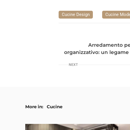
Cucine Design
Cucine Mod
Arredamento per
organizzativo: un legame
NEXT
More in:
Cucine