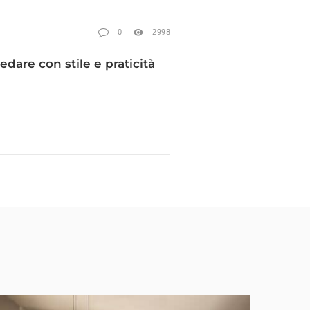
0
2998
dare con stile e praticità