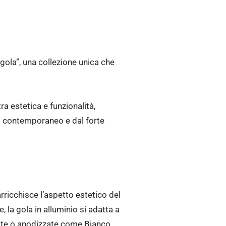
egola”, una collezione unica che
a estetica e funzionalità,
o contemporaneo e dal forte
rricchisce l’aspetto estetico del
 la gola in alluminio si adatta a
niciate o anodizzate come Bianco