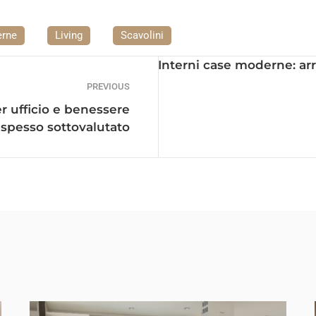
erne
Living
Scavolini
Interni case moderne: arre
PREVIOUS
 ufficio e benessere
 spesso sottovalutato