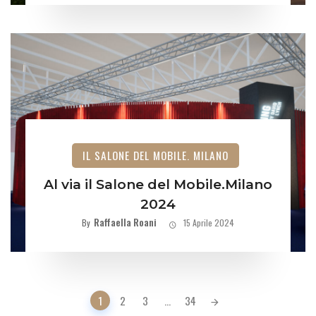
IL SALONE DEL MOBILE. MILANO
Al via il Salone del Mobile.Milano
2024
Raffaella Roani
By
15 Aprile 2024
Posts
1
2
3
...
34
navigation