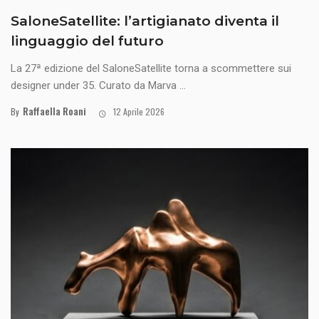
SaloneSatellite: l’artigianato diventa il
linguaggio del futuro
La 27ª edizione del SaloneSatellite torna a scommettere sui
designer under 35. Curato da Marva ...
Raffaella Roani
By
12 Aprile 2026