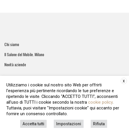
Chi siamo
Il Salone del Mobile. Milano
Novità aziende
X
Utilizziamo i cookie sul nostro sito Web per offrirti
l'esperienza più pertinente ricordando le tue preferenze e
ArreCasa e' una testata giornalistica registrata al tribunale di
ripetendo le visite. Cliccando "ACCETTO TUTTI", acconsenti
Roma - Numero 51/2016 Direttore responsabile: Raffaella Roani
all'uso di TUTTI i cookie secondo la nostra
cookie policy
.
Editore: ARvis.it - Via Alessandria 88 00198 Roma - 09041871006
Tuttavia, puoi visitare "Impostazioni cookie" qui accanto per
REA1135122 - Cap.soc.12.500 € i.v
fornire un consenso controllato.
LAVORA CON NOI
PRIVACY POLICY
COOKIE POLICY
Accetta tutti
Impostazioni
Rifiuta