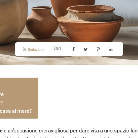
Share
Redazione
By
re
e?
 casa al mare?
re
è un’occasione meravigliosa per dare vita a uno spazio lum