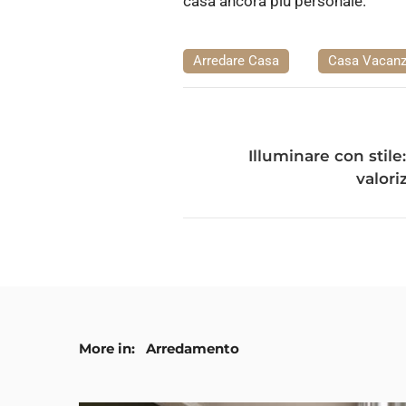
casa ancora più personale.
Arredare Casa
Casa Vacan
Illuminare con stile
valori
More in:
Arredamento