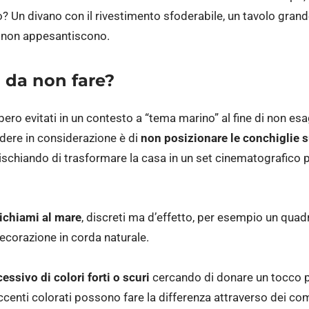
o? Un divano con il rivestimento sfoderabile, un tavolo gran
e non appesantiscono.
i da non fare?
ro evitati in un contesto a “tema marino” al fine di non es
dere in considerazione è di
non posizionare le conchiglie 
rischiando di trasformare la casa in un set cinematografico p
richiami al mare
, discreti ma d’effetto, per esempio un quad
ecorazione in corda naturale.
cessivo di colori forti o scuri
cercando di donare un tocco pe
 accenti colorati possono fare la differenza attraverso dei co