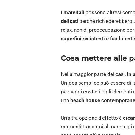
I
materiali
possono altresì compro
delicat
i perché richiederebbero
relax, non di preoccupazione per “
superfici resistenti e facilmente
Cosa mettere alle p
Nella maggior parte dei casi,
in 
Un’idea semplice può essere di las
paesaggi costieri o gli elementi 
una
beach house contemporan
Un’altra opzione d’effetto è
crear
momenti trascorsi al mare o gli s