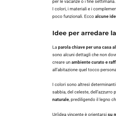
per le vacanze o i fine settimana. 
I colori, i materiali e i complem
poco funzionali. Ecco
alcune ide
Idee per arredare l
La
parola chiave per una casa a
sono alcuni dettagli che non dovr
creare un
ambiente curato e raff
all’abitazione quel tocco persona
I colori sono altresì determinant
sabbia, del celeste, dell’azzurro 
naturale
, prediligendo il legno chia
Un’idea vincente è orientarsi
su m