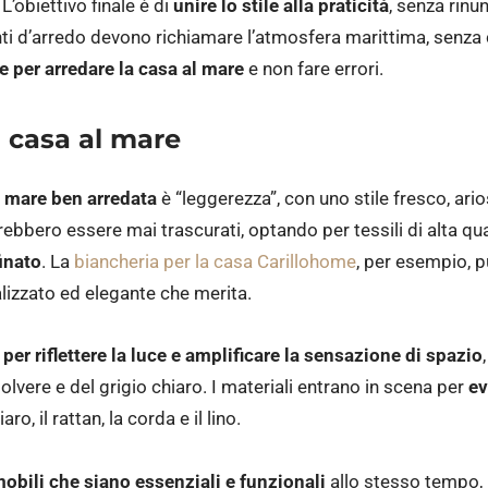
L’obiettivo finale è di
unire lo stile alla praticità
, senza rinu
enti d’arredo devono richiamare l’atmosfera marittima, senza 
e per arredare la casa al mare
e non fare errori.
a casa al mare
l mare ben arredata
è “leggerezza”, con uno stile fresco, arios
ebbero essere mai trascurati, optando per tessili di alta qu
inato
. La
biancheria per la casa Carillohome
, per esempio, p
lizzato ed elegante che merita.
i
per riflettere la luce e amplificare la sensazione di spazio
polvere e del grigio chiaro. I materiali entrano in scena per
ev
ro, il rattan, la corda e il lino.
obili che siano essenziali e funzionali
allo stesso tempo, 