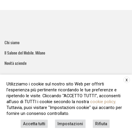
Chi siamo
Il Salone del Mobile. Milano
Novità aziende
X
Utilizziamo i cookie sul nostro sito Web per offrirti
l'esperienza più pertinente ricordando le tue preferenze e
ArreCasa e' una testata giornalistica registrata al tribunale di
ripetendo le visite. Cliccando "ACCETTO TUTTI", acconsenti
Roma - Numero 51/2016 Direttore responsabile: Raffaella Roani
all'uso di TUTTI i cookie secondo la nostra
cookie policy
.
Editore: ARvis.it - Via Alessandria 88 00198 Roma - 09041871006
Tuttavia, puoi visitare "Impostazioni cookie" qui accanto per
REA1135122 - Cap.soc.12.500 € i.v
fornire un consenso controllato.
LAVORA CON NOI
PRIVACY POLICY
COOKIE POLICY
Accetta tutti
Impostazioni
Rifiuta