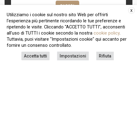
PARETI
X
Utilizziamo i cookie sul nostro sito Web per offrirti
Nuova collezione di Marazzi:
l'esperienza più pertinente ricordando le tue preferenze e
ripetendo le visite. Cliccando "ACCETTO TUTTI", acconsenti
Rice mattoncini maiolicati fatti a
all'uso di TUTTI i cookie secondo la nostra
cookie policy
.
mano
Tuttavia, puoi visitare "Impostazioni cookie" qui accanto per
Redazione
fornire un consenso controllato.
By
4 Maggio 2021
Accetta tutti
Impostazioni
Rifiuta
COMPLEMENTI D'ARREDO
Tra cucina e soggiorno, la madia