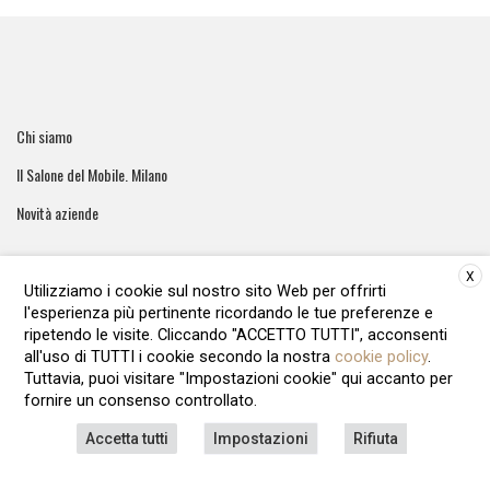
Chi siamo
Il Salone del Mobile. Milano
Novità aziende
X
Utilizziamo i cookie sul nostro sito Web per offrirti
l'esperienza più pertinente ricordando le tue preferenze e
ArreCasa e' una testata giornalistica registrata al tribunale di
ripetendo le visite. Cliccando "ACCETTO TUTTI", acconsenti
Roma - Numero 51/2016 Direttore responsabile: Raffaella Roani
all'uso di TUTTI i cookie secondo la nostra
cookie policy
.
Editore: ARvis.it - Via Alessandria 88 00198 Roma - 09041871006
Tuttavia, puoi visitare "Impostazioni cookie" qui accanto per
REA1135122 - Cap.soc.12.500 € i.v
fornire un consenso controllato.
LAVORA CON NOI
PRIVACY POLICY
COOKIE POLICY
Accetta tutti
Impostazioni
Rifiuta