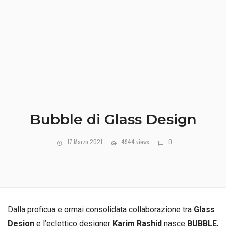
Bubble di Glass Design
17 Marzo 2021
4944 views
0
Dalla proficua e ormai consolidata collaborazione tra
Glass
Design
e l’eclettico designer
Karim Rashid
nasce
BUBBLE
,