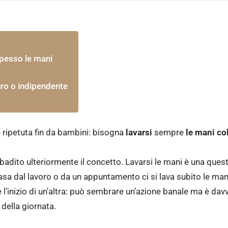
spesso le mani
ro o indipendente
 ripetuta fin da bambini: bisogna
lavarsi
sempre
le mani co
badito ulteriormente il concetto. Lavarsi le mani è una quest
 casa dal lavoro o da un appuntamento ci si lava subito le ma
tà e l’inizio di un’altra: può sembrare un’azione banale ma è da
della giornata.