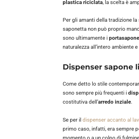
plastica riciclata
, la scelta è a
Per gli amanti della tradizione l
saponetta non può proprio manca
sono ultimamente i
portasapone
naturalezza all’intero ambiente 
Dispenser sapone l
Come detto lo stile contemporan
sono sempre più frequenti i
disp
costitutiva dell’
arredo inziale
.
Se per il
dispenser accanto al la
primo caso, infatti, era sempre po
momento o a un colpo di fulmine