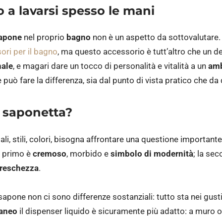
o a lavarsi spesso le mani
apone
nel proprio
bagno
non è un aspetto da sottovalutare.
ori per il bagn
o
, ma questo accessorio è tutt’altro che un de
nale
, e magari dare un tocco di personalità e vitalità a un
amb
può fare la differenza, sia dal punto di vista pratico che da 
o saponetta?
li, stili, colori, bisogna affrontare una questione importante:
l primo è
cremoso
, morbido e
simbolo di modernità
; la se
 freschezza
.
el sapone non ci sono differenze sostanziali: tutto sta nei gust
raneo
il dispenser liquido è sicuramente più adatto: a muro o 