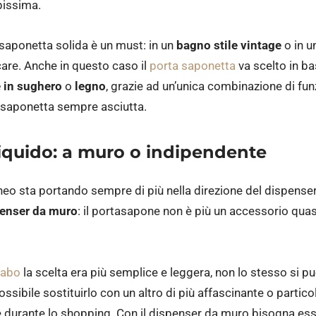
mpissima.
a saponetta solida è un must: in un
bagno stile vintage
o in u
re. Anche in questo caso il
porta saponetta
va scelto in ba
 in sughero
o
legno
, grazie ad un’unica combinazione di fun
e saponetta sempre asciutta.
iquido: a muro o indipendente
eo sta portando sempre di più nella direzione del dispenser
enser da muro
: il portasapone non è più un accessorio qu
vabo
la scelta era più semplice e leggera, non lo stesso si p
ssibile sostituirlo con un altro di più affascinante o particol
 durante lo shopping. Con il dispenser da muro bisogna ess