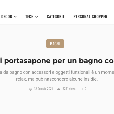
DECOR
TECH
CATEGORIE
PERSONAL SHOPPER
BAGNI
ri portasapone per un bagno c
ala da bagno con accessori e oggetti funzionali è un mome
relax, ma può nascondere alcune insidie.
12 Gennaio 2021
5341 views
0