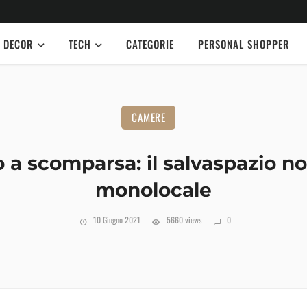
DECOR
TECH
CATEGORIE
PERSONAL SHOPPER
CAMERE
o a scomparsa: il salvaspazio non
monolocale
10 Giugno 2021
5660 views
0