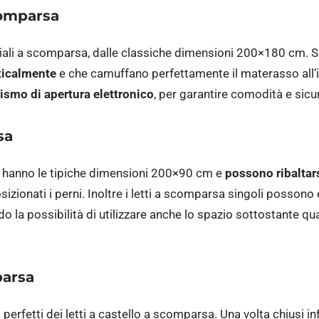
comparsa
oniali a scomparsa, dalle classiche dimensioni 200×180 cm. Si
ticalmente
e che camuffano perfettamente il materasso all’in
smo di apertura elettronico
, per garantire comodità e sicu
sa
sa hanno le tipiche dimensioni 200×90 cm e
possono ribaltars
sizionati i perni. Inoltre i letti a scomparsa singoli possono
do la possibilità di utilizzare anche lo spazio sottostante qu
parsa
erfetti dei letti a castello a scomparsa. Una volta chiusi inf