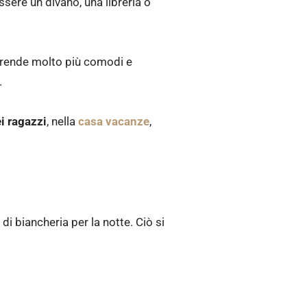
ssere un divano, una libreria o
li rende molto più comodi e
.
i ragazzi
, nella
casa vacanze
,
i biancheria per la notte. Ciò si