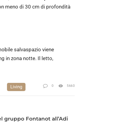
 con meno di 30 cm di profondità
mobile salvaspazio viene
 in zona notte. Il letto,
0
5660
Living
l gruppo Fontanot all’Adi