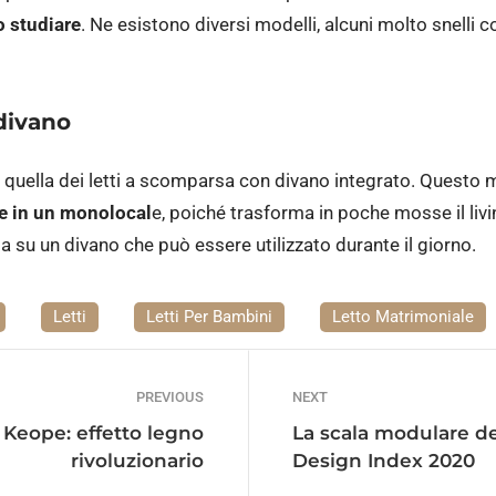
o studiare
. Ne esistono diversi modelli, alcuni molto snelli
divano
è quella dei letti a scomparsa con divano integrato. Questo 
ve in un monolocal
e, poiché trasforma in poche mosse il living
gia su un divano che può essere utilizzato durante il giorno.
Letti
Letti Per Bambini
Letto Matrimoniale
PREVIOUS
NEXT
Keope: effetto legno
La scala modulare de
rivoluzionario
Design Index 2020