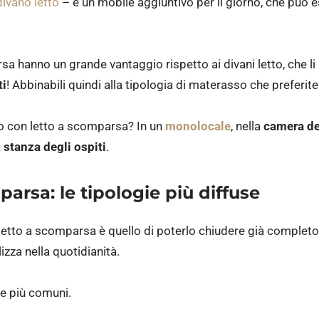
divano letto
– e un mobile aggiuntivo per il giorno, che può e
rsa hanno un grande vantaggio rispetto ai divani letto, che 
ti
! Abbinabili quindi alla tipologia di materasso che preferite
io con letto a scomparsa? In un
monolocale
, nella
camera de
a
stanza degli ospiti
.
arsa: le tipologie più diffuse
etto a scomparsa è quello di poterlo chiudere già completo d
lizza nella quotidianità.
ie più comuni.