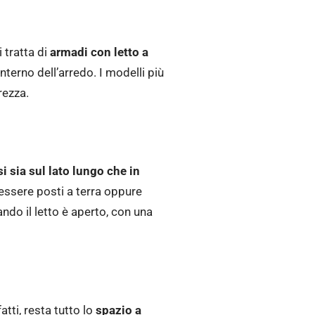
 tratta di
armadi con letto a
terno dell’arredo. I modelli più
rezza.
i sia sul lato lungo che in
 essere posti a terra oppure
ando il letto è aperto, con una
atti, resta tutto lo
spazio a