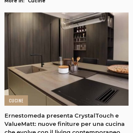
More in:
Cucine
CUCINE
Ernestomeda presenta CrystalTouch e
ValueMatt: nuove finiture per una cucina
che evolve con il living contemporaneo