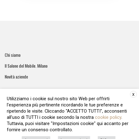
Chi siamo
Il Salone del Mobile. Milano
Novità aziende
X
Utilizziamo i cookie sul nostro sito Web per offrirti
l'esperienza più pertinente ricordando le tue preferenze e
ArreCasa e' una testata giornalistica registrata al tribunale di
ripetendo le visite. Cliccando "ACCETTO TUTTI", acconsenti
Roma - Numero 51/2016 Direttore responsabile: Raffaella Roani
all'uso di TUTTI i cookie secondo la nostra
cookie policy
.
Editore: ARvis.it - Via Alessandria 88 00198 Roma - 09041871006
Tuttavia, puoi visitare "Impostazioni cookie" qui accanto per
REA1135122 - Cap.soc.12.500 € i.v
fornire un consenso controllato.