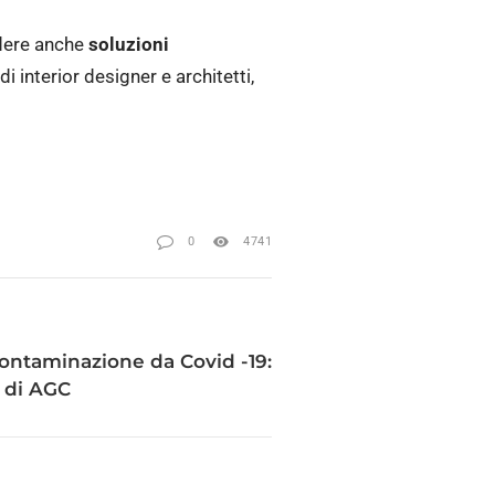
edere anche
soluzioni
i interior designer e architetti,
0
4741
 contaminazione da Covid -19:
y di AGC