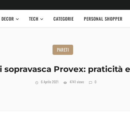
DECOR
TECH
CATEGORIE
PERSONAL SHOPPER
PARETI
i sopravasca Provex: praticità e
6 Aprile 2021
4741 views
0