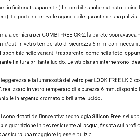
in finitura trasparente (disponibile anche satinato o cincillà
mo). La porta scorrevole sganciabile garantisce una pulizia 
stema a cerniera per COMBI FREE CK-2, la parete sopravas
a in/out, in vetro temperato di sicurezza 6 mm, con meccan
nibile nelle varianti trasparente, come nella foto, oppure s
nte finitura brillante lucido. Le viti planari interne sono ideal
a leggerezza e la luminosità del vetro per LOOK FREE LK-3 
ealizzato in vetro temperato di sicurezza 6 mm, disponibile
onibile in argento cromato o brillante lucido.
li sono dotati dell’innovativa tecnologia
Silicon Free
, svilup
le guarnizione in pvc resistente all’acqua, fissata sul profil
ex assicura una maggiore igiene e pulizia.