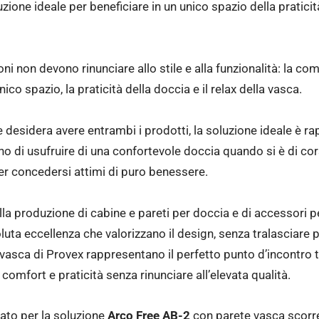
ione ideale per beneficiare in un unico spazio della praticità
ni non devono rinunciare allo stile e alla funzionalità: la c
ico spazio, la praticità della doccia e il relax della vasca.
desidera avere entrambi i prodotti, la soluzione ideale è ra
o di usufruire di una confortevole doccia quando si è di cor
er concedersi attimi di puro benessere.
lla produzione di cabine e pareti per doccia e di accessori 
a eccellenza che valorizzano il design, senza tralasciare pra
avasca di Provex rappresentano il perfetto punto d’incontro t
omfort e praticità senza rinunciare all’elevata qualità.
nato per la soluzione
Arco Free AB-2
con parete vasca scorr