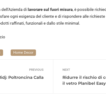
à dell’Azienda di
lavorare sul fuori misura
, è possibile richi
fare ogni esigenza del cliente e di rispondere alle richieste d
otti raffinati, funzionali e dallo stile minimal.
cio
i
Home Decor
PREVIOUS
NEXT
idj: Poltroncina Calla
Ridurre il rischio di
il vetro Planibel Eas