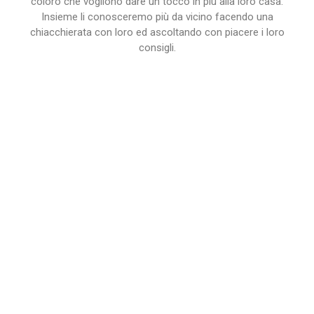
coloro che vogliono dare un tocco in più alla loro casa.
Insieme li conosceremo più da vicino facendo una
chiacchierata con loro ed ascoltando con piacere i loro
consigli.