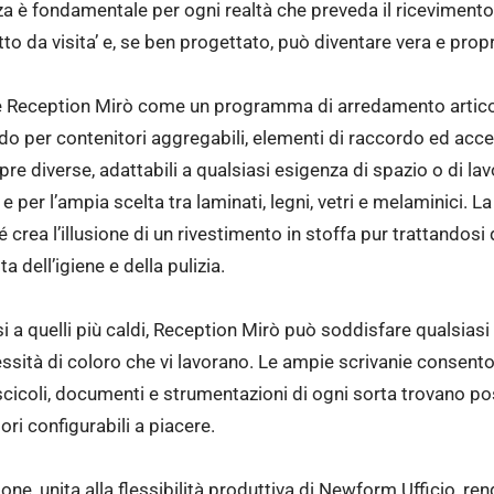
 è fondamentale per ogni realtà che preveda il ricevimento di
o da visita’ e, se ben progettato, può diventare vera e propri
eception Mirò come un programma di arredamento articolato
ando per contenitori aggregabili, elementi di raccordo ed acce
e diverse, adattabili a qualsiasi esigenza di spazio o di lavo
re e per l’ampia scelta tra laminati, legni, vetri e melaminici. L
 crea l’illusione di un rivestimento in stoffa pur trattandos
a dell’igiene e della pulizia.
si a quelli più caldi, Reception Mirò può soddisfare qualsias
essità di coloro che vi lavorano. Le ampie scrivanie consen
cicoli, documenti e strumentazioni di ogni sorta trovano posto
ri configurabili a piacere.
zione, unita alla flessibilità produttiva di Newform Ufficio, 