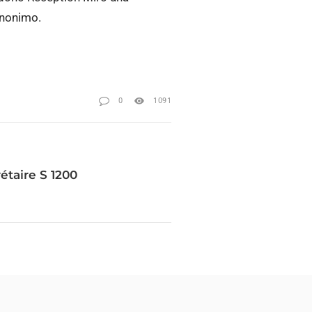
 anonimo.
0
1091
étaire S 1200