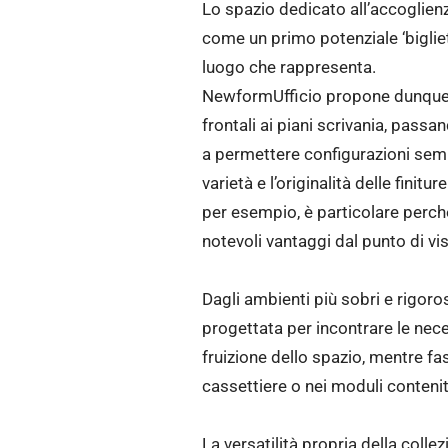
Lo spazio dedicato all’accoglienza
come un primo potenziale ‘bigliett
luogo che rappresenta.
NewformUfficio propone dunque R
frontali ai piani scrivania, pass
a permettere configurazioni sempr
varietà e l’originalità delle finitu
per esempio, è particolare perché
notevoli vantaggi dal punto di vist
Dagli ambienti più sobri e rigoro
progettata per incontrare le nec
fruizione dello spazio, mentre fas
cassettiere o nei moduli contenito
La versatilità propria della colle