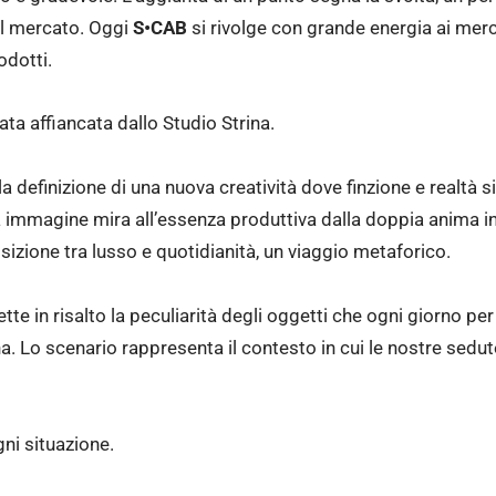
el mercato. Oggi
S•CAB
si rivolge con grande energia ai mer
odotti.
ata affiancata dallo Studio Strina.
a definizione di una nuova creatività dove finzione e realtà s
a immagine mira all’essenza produttiva dalla doppia anima ind
sizione tra lusso e quotidianità, un viaggio metaforico.
ette in risalto la peculiarità degli oggetti che ogni giorno per
na. Lo scenario rappresenta il contesto in cui le nostre sed
ni situazione.