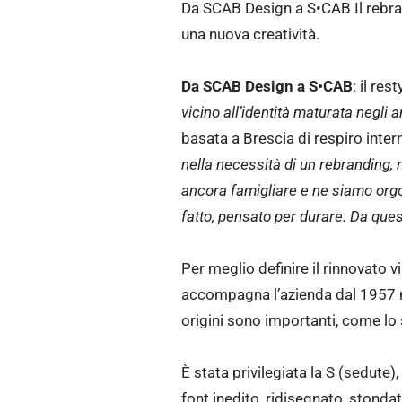
Da SCAB Design a S•CAB Il rebran
una nuova creatività.
Da SCAB Design a S•CAB
: il re
vicino all’identità maturata negli 
basata a Brescia di respiro intern
nella necessità di un rebranding,
ancora famigliare e ne siamo orgo
fatto, pensato per durare. Da que
Per meglio definire il rinnovato
accompagna l’azienda dal 1957 n
origini sono importanti, come lo so
È stata privilegiata la S (sedute
font inedito, ridisegnato, stonda