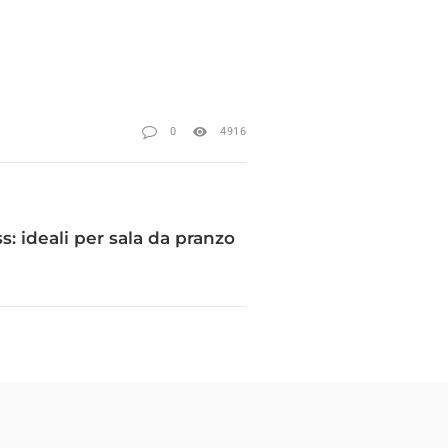
0
4916
ss: ideali per sala da pranzo