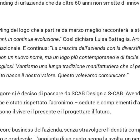
ding di un’azienda che da oltre 60 anni non smette di inno
styling del logo che a partire da marzo meglio racconterà la sto
anni, in continua evoluzione
.” Così dichiara Luisa Battaglia, Ar
azionale. E continua: “
La crescita dell’azienda con la diversi
 non un nuovo nome, ma un logo più contemporaneo e di facile l
gliosi. Vantiamo una lunga tradizione manifatturiera che ci p
sto nasce il nostro valore. Questo volevamo comunicare.
”
 vigore si è deciso di passare da SCAB Design a S•CAB. Ave
e è stato rispettato l’acronimo – sedute e complementi d’a
no il vivere il presente e il progettare il futuro.
), core business dell’azienda, senza stravolgere l’identità co
to e gradevole. L’aggiunta di un punto segna la svolta, un pe