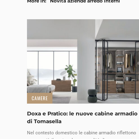
More in:
Novità aziende arredo interni
CAMERE
Doxa e Pratico: le nuove cabine armadio
di Tomasella
Nel contesto domestico le cabine armadio riflettono