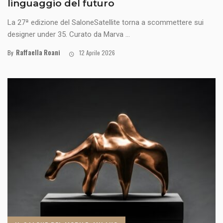
linguaggio del futuro
La 27ª edizione del SaloneSatellite torna a scommettere sui
designer under 35. Curato da Marva ...
Raffaella Roani
By
12 Aprile 2026