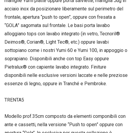
maniglie Yumi piatte oppure porta salviette, maniglia Jug in
acciaio inox da posizionare liberamente sul perimetro del
frontale, apertura “push to open”, oppure con fresata a
“GOLA” sagomata sul frontale. Le basi porta lavabo
alloggiano tops con lavabo integrato (in vetro, Tecnoril®
Deimos®, Corian®, Light Tec®, etc.) oppure lavabi
sottopiano come i nostri Yumi 60 e Yumi 100, in appoggio o
soprapiano. Disponibili anche con top Easy oppure
Pietralux® con capiente lavabo integrato. Finiture
disponibili nelle esclusive versioni laccate e nelle preziose
essenze di legno, oppure in Tranché e Pembroke.
TRENTA5
Modello prof.35cm composto da elementi componibili con
ante e cassetti, nella versione “Push to open” oppure con
apertura “Gola”. In esclusiva per questa collezione è