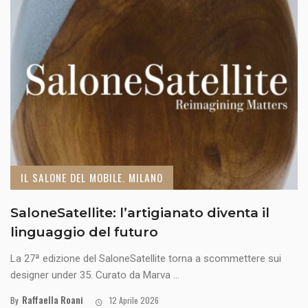
IL SALONE DEL MOBILE. MILANO
SaloneSatellite: l’artigianato diventa il
linguaggio del futuro
La 27ª edizione del SaloneSatellite torna a scommettere sui
designer under 35. Curato da Marva ...
Raffaella Roani
By
12 Aprile 2026