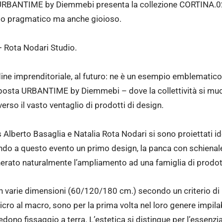
 URBANTIME by Diemmebi presenta la collezione CORTINA.026
cio pragmatico ma anche gioioso.
+ Rota Nodari Studio.
dine imprenditoriale, al futuro: ne è un esempio emblematico 
oposta URBANTIME by Diemmebi – dove la collettività si muo
verso il vasto ventaglio di prodotti di design.
s Alberto Basaglia e Natalia Rota Nodari si sono proiettati i
ando a questo evento un primo design, la panca con schienal
erato naturalmente l’ampliamento ad una famiglia di prodot
 in varie dimensioni (60/120/180 cm.) secondo un criterio di 
cro al macro, sono per la prima volta nel loro genere impilabi
dono fissaggio a terra. L’estetica si distingue per l’essenzia