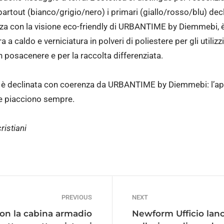
artout (bianco/grigio/nero) i primari (giallo/rosso/blu) decl
nza con la visione eco-friendly di URBANTIME by Diemmebi, è 
a a caldo e verniciatura in polveri di poliestere per gli utili
on posacenere e per la raccolta differenziata.
ly è declinata con coerenza da URBANTIME by Diemmebi: l’ap
he piacciono sempre.
ristiani
PREVIOUS
NEXT
con la cabina armadio
Newform Ufficio lanc