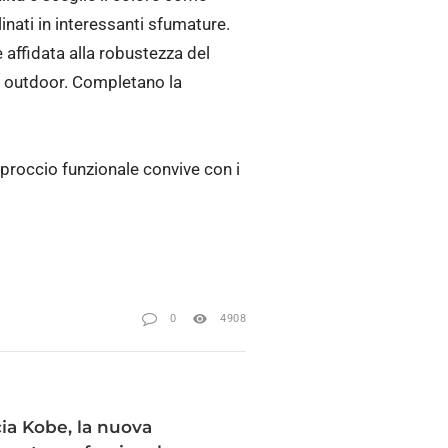
inati in interessanti sfumature.
affidata alla robustezza del
zzi outdoor. Completano la
proccio funzionale convive con i
0
4908
ia Kobe, la nuova