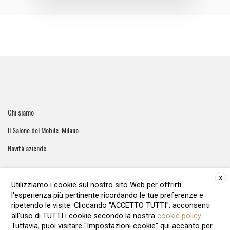
Chi siamo
Il Salone del Mobile. Milano
Novità aziende
X
Utilizziamo i cookie sul nostro sito Web per offrirti
l'esperienza più pertinente ricordando le tue preferenze e
ArreCasa e' una testata giornalistica registrata al tribunale di
ripetendo le visite. Cliccando "ACCETTO TUTTI", acconsenti
Roma - Numero 51/2016 Direttore responsabile: Raffaella Roani
all'uso di TUTTI i cookie secondo la nostra
cookie policy
.
Editore: ARvis.it - Via Alessandria 88 00198 Roma - 09041871006
Tuttavia, puoi visitare "Impostazioni cookie" qui accanto per