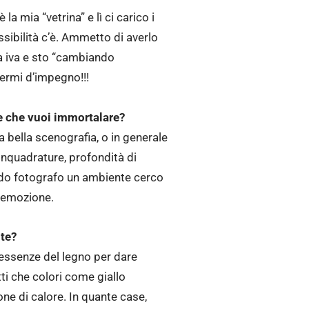
la mia “vetrina” e lì ci carico i
sibilità c’è. Ammetto di averlo
ta iva e sto “cambiando
termi d’impegno!!!
te che vuoi immortalare?
bella scenografia, o in generale
nquadrature, profondità di
do fotografo un ambiente cerco
ù emozione.
nte?
e essenze del legno per dare
ti che colori come giallo
ne di calore. In quante case,