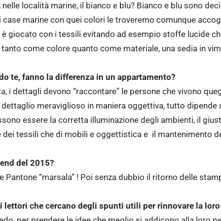
, nelle località marine, il bianco e blu? Bianco e blu sono de
i case marine con quei colori le troveremo comunque accogli
si è giocato con i tessili evitando ad esempio stoffe lucide c
n tanto come colore quanto come materiale, una sedia in vim
ndo te, fanno la differenza in un appartamento?
ita, i dettagli devono “raccontare” le persone che vivono que
un dettaglio meraviglioso in maniera oggettiva, tutto dipende 
ono essere la corretta illuminazione degli ambienti, il giust
 dei tessili che di mobili e oggettistica e il mantenimento del
trend del 2015?
re Pantone “marsala” ! Poi senza dubbio il ritorno delle sta
 lettori che cercano degli spunti utili per rinnovare la lor
rredo, per prendere le idee che meglio si addicono alla loro 