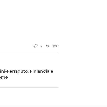
0
3957
oini-Ferraguto: Finlandia e
ieme