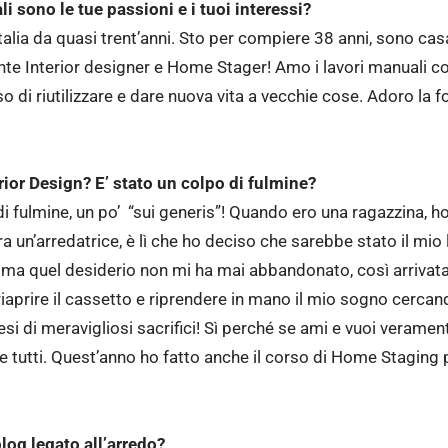
ali sono le tue passioni e i tuoi interessi?
alia da quasi trent’anni. Sto per compiere 38 anni, sono casal
te Interior designer e Home Stager! Amo i lavori manuali co
o di riutilizzare e dare nuova vita a vecchie cose. Adoro la 
erior Design? E’ stato un colpo di fulmine?
i fulmine, un po’ “sui generis”! Quando ero una ragazzina, ho 
ra un’arredatrice, è lì che ho deciso che sarebbe stato il mio 
 ma quel desiderio non mi ha mai abbandonato, così arrivata 
iaprire il cassetto e riprendere in mano il mio sogno cerca
si di meravigliosi sacrifici! Sì perché se ami e vuoi verament
 e tutti. Quest’anno ho fatto anche il corso di Home Staging
blog legato all’arredo?