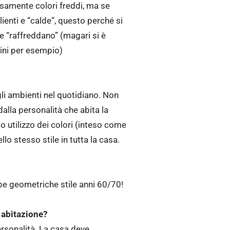
cisamente colori freddi, ma se
enti e “calde”, questo perché si
he “raffreddano” (magari si è
ini per esempio)
gli ambienti nel quotidiano. Non
dalla personalità che abita la
o utilizzo dei colori (inteso come
lo stesso stile in tutta la casa.
mpe geometriche stile anni 60/70!
o abitazione?
personalità. La casa deve