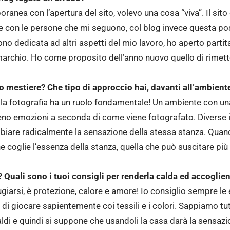
anea con l’apertura del sito, volevo una cosa “viva”. Il sito è 
ne con le persone che mi seguono, col blog invece questa pos
no dedicata ad altri aspetti del mio lavoro, ho aperto parti
 marchio. Ho come proposito dell’anno nuovo quello di rimet
uo mestiere? Che tipo di approccio hai, davanti all’ambien
 fotografia ha un ruolo fondamentale! Un ambiente con una 
eno emozioni a seconda di come viene fotografato. Diverse i
iare radicalmente la sensazione della stessa stanza. Quan
he coglie l’essenza della stanza, quella che può suscitare pi
 Quali sono i tuoi consigli per renderla calda ed accoglie
ifugiarsi, è protezione, calore e amore! Io consiglio sempre l
 di giocare sapientemente coi tessili e i colori. Sappiamo tut
ldi e quindi si suppone che usandoli la casa darà la sensazio