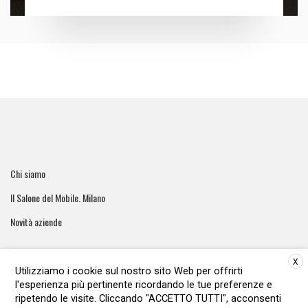
Chi siamo
Il Salone del Mobile. Milano
Novità aziende
X
Utilizziamo i cookie sul nostro sito Web per offrirti
l'esperienza più pertinente ricordando le tue preferenze e
ArreCasa e' una testata giornalistica registrata al tribunale di
ripetendo le visite. Cliccando "ACCETTO TUTTI", acconsenti
Roma - Numero 51/2016 Direttore responsabile: Raffaella Roani