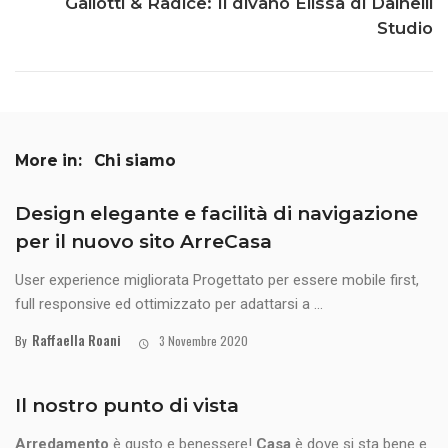
Gallotti & Radice: Il divano Elissa di Dainelli
Studio
More in:
Chi siamo
Design elegante e facilità di navigazione
per il nuovo sito ArreCasa
User experience migliorata Progettato per essere mobile first,
full responsive ed ottimizzato per adattarsi a ...
Raffaella Roani
By
3 Novembre 2020
Il nostro punto di vista
Arredamento
è gusto e benessere!
Casa
è dove si sta bene e