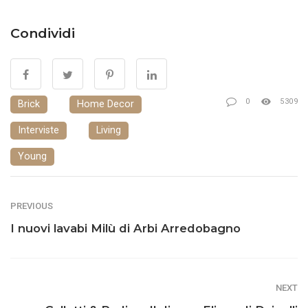
Condividi
0
5309
Brick
Home Decor
Interviste
Living
Young
PREVIOUS
I nuovi lavabi Milù di Arbi Arredobagno
NEXT