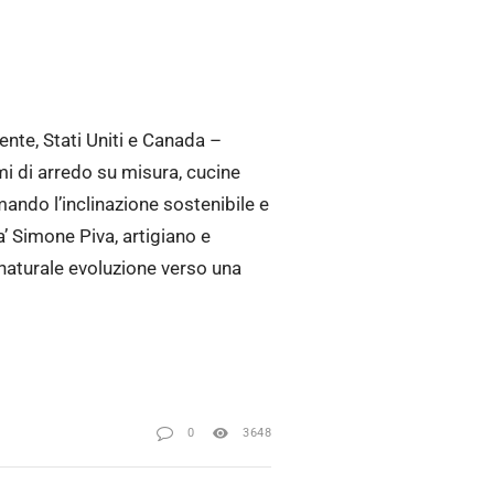
nte, Stati Uniti e Canada –
i di arredo su misura, cucine
mando l’inclinazione sostenibile e
a’ Simone Piva, artigiano e
 naturale evoluzione verso una
0
3648