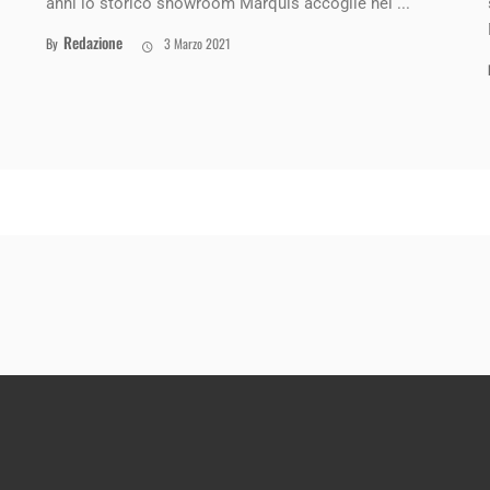
anni lo storico showroom Marquis accoglie nei ...
Redazione
By
3 Marzo 2021