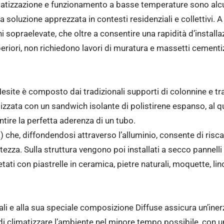
matizzazione e funzionamento a basse temperature sono alcu
 soluzione apprezzata in contesti residenziali e collettivi. 
ioni sopraelevate, che oltre a consentire una rapidità d’install
eriori, non richiedono lavori di muratura e massetti cement
Nesite è composto dai tradizionali supporti di colonnine e tra
lizzata con un sandwich isolante di polistirene espanso, al 
tire la perfetta aderenza di un tubo.
 che, diffondendosi attraverso l’alluminio, consente di risca
ezza. Sulla struttura vengono poi installati a secco pannelli i
ti con piastrelle in ceramica, pietre naturali, moquette, lin
.
iali e alla sua speciale composizione Diffuse assicura un’iner
i climatizzare l’ambiente nel minore tempo possibile, con un’