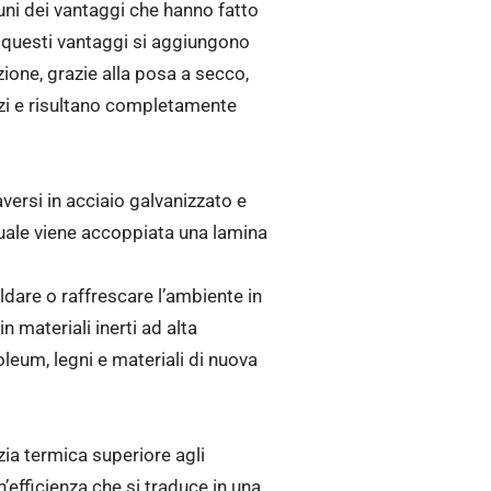
ni dei vantaggi che hanno fatto
A questi vantaggi si aggiungono
azione, grazie alla posa a secco,
izi e risultano completamente
versi in acciaio galvanizzato e
quale viene accoppiata una lamina
ldare o raffrescare l’ambiente in
n materiali inerti ad alta
oleum, legni e materiali di nuova
zia termica superiore agli
efficienza che si traduce in una