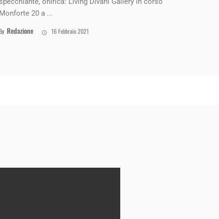
specchiante, onirica: Living Divani Gallery in corso
Monforte 20 a ...
Redazione
By
16 Febbraio 2021