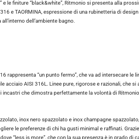
” e le finiture “black&white”, Ritmonio si presenta alla pros
16 e TAORMINA, espressione di una rubinetteria di design v
à all’interno dell’ambiente bagno.
 rappresenta “un punto fermo”, che va ad intersecare le li
le acciaio AISI 316L. Linee pure, rigorose e razionali, che si
i incastri che dimostra perfettamente la volontà di Ritmonio
spazzolato, inox nero spazzolato e inox champagne spazzolat
iere le preferenze di chi ha gusti minimal e raffinati. Grazie
 dove “less is more”, che con la sua presenza è in grado di ca