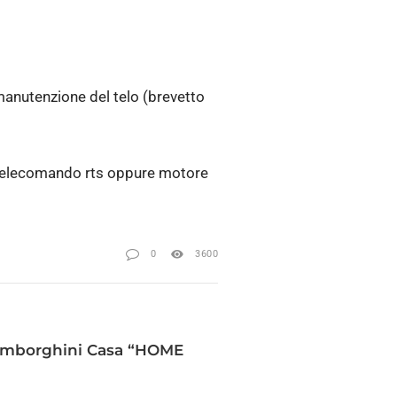
e manutenzione del telo (brevetto
e telecomando rts oppure motore
0
3600
Lamborghini Casa “HOME