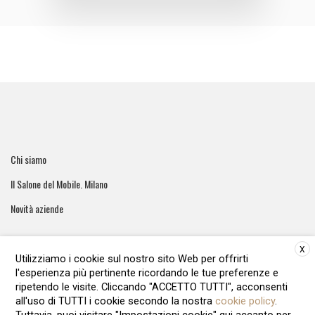
Chi siamo
Il Salone del Mobile. Milano
Novità aziende
X
Utilizziamo i cookie sul nostro sito Web per offrirti
l'esperienza più pertinente ricordando le tue preferenze e
ArreCasa e' una testata giornalistica registrata al tribunale di
ripetendo le visite. Cliccando "ACCETTO TUTTI", acconsenti
Roma - Numero 51/2016 Direttore responsabile: Raffaella Roani
all'uso di TUTTI i cookie secondo la nostra
cookie policy
.
Editore: ARvis.it - Via Alessandria 88 00198 Roma - 09041871006