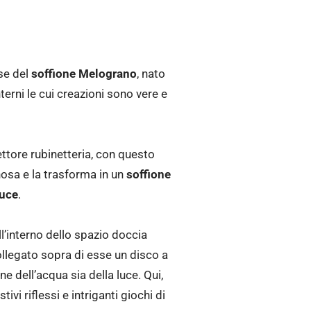
se del
soffione
Melograno
, nato
nterni le cui creazioni sono vere e
ttore rubinetteria, con questo
inosa e la trasforma in un
soffione
luce
.
ll’interno dello spazio doccia
Collegato sopra di esse un disco a
 dell’acqua sia della luce. Qui,
ivi riflessi e intriganti giochi di