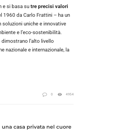
gn e si basa su
tre precisi valori
l 1960 da Carlo Frattini – ha un
soluzioni uniche e innovative
mbiente e l’eco-sostenibilità.
imostrano l’alto livello
ne nazionale e internazionale, la
0
4954
 una casa privata nel cuore