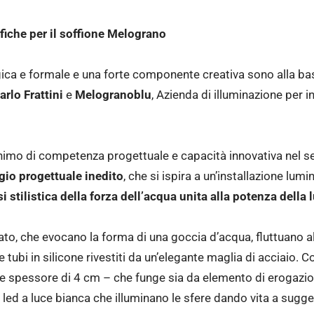
iche per il soffione Melograno
gica e formale e una forte componente creativa sono alla ba
arlo Frattini
e
Melogranoblu
, Azienda di illuminazione per i
onimo di competenza progettuale e capacità innovativa nel se
gio progettuale inedito
, che si ispira a un’installazione lum
i stilistica della forza dell’acqua unita alla potenza della 
fiato, che evocano la forma di una goccia d’acqua, fluttuano a
 tubi in silicone rivestiti da un’elegante maglia di acciaio. 
e spessore di 4 cm – che funge sia da elemento di erogazione
 a led a luce bianca che illuminano le sfere dando vita a suggest