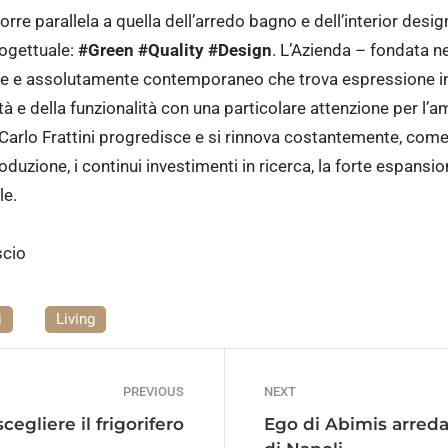
orre parallela a quella dell’arredo bagno e dell’interior desi
rogettuale:
#Green #Quality #Design
. L’Azienda – fondata ne
ale e assolutamente contemporaneo che trova espressione in 
ità e della funzionalità con una particolare attenzione per l’a
arlo Frattini progredisce e si rinnova costantemente, come d
oduzione, i continui investimenti in ricerca, la forte espansio
le.
scio
i
Living
PREVIOUS
NEXT
egliere il frigorifero
Ego di Abimis arreda