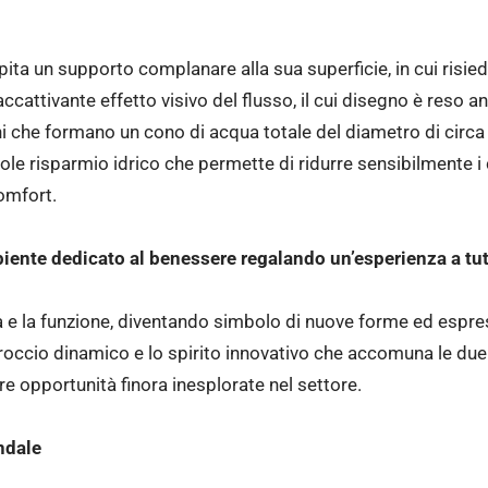
pita un supporto complanare alla sua superficie, in cui risie
’accattivante effetto visivo del flusso, il cui disegno è reso
ni che formano un cono di acqua totale del diametro di circa 
ole risparmio idrico che permette di ridurre sensibilmente i c
comfort.
ente dedicato al benessere regalando un’esperienza a tutt
ca e la funzione, diventando simbolo di nuove forme ed espres
roccio dinamico e lo spirito innovativo che accomuna le du
e opportunità finora inesplorate nel settore.
endale