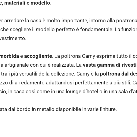
e, materiali e modello
.
er arredare la casa è molto importante, intorno alla postrona
 che scegliere il modello perfetto è fondamentale. La funzio
rivestimento.
o morbida
e
accogliente
. La poltrona Camy esprime tutto il co
ia artigianale con cui è realizzata. La
vasta gamma di rivest
 tra i più versatili della collezione. Camy è la
poltrona dal d
zzo di arredamento adattandosi perfettamente a più stili.
cio, in casa così come in una lounge d’hotel o in una sala d’a
ata dal bordo in metallo disponibile in varie finiture.