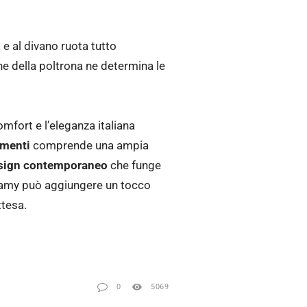
 e al divano ruota tutto
ne della poltrona ne determina le
mfort e l’eleganza italiana
imenti
comprende una ampia
esign contemporaneo
che funge
 Camy può aggiungere un tocco
ttesa.
0
5069