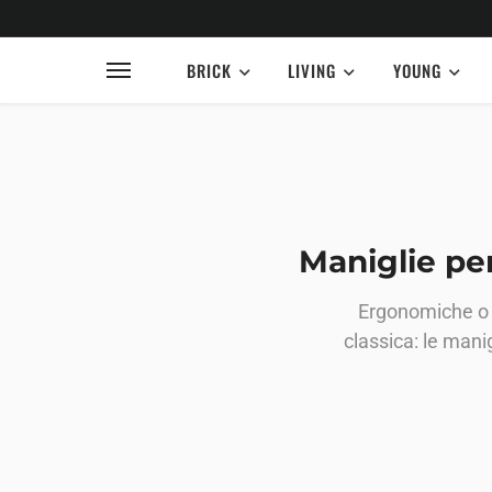
BRICK
LIVING
YOUNG
Maniglie per
Ergonomiche o d
classica: le man