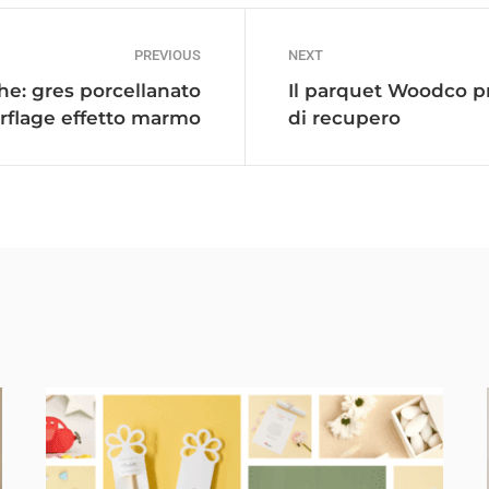
PREVIOUS
NEXT
e: gres porcellanato
Il parquet Woodco p
flage effetto marmo
di recupero