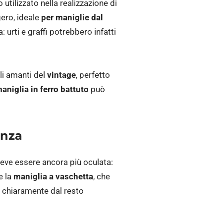
 utilizzato nella realizzazione di
gero, ideale
per maniglie dal
: urti e graffi potrebbero infatti
gli amanti del
vintage
, perfetto
aniglia in ferro battuto
può
enza
deve essere ancora più oculata:
e la
maniglia a vaschetta
, che
o chiaramente dal resto