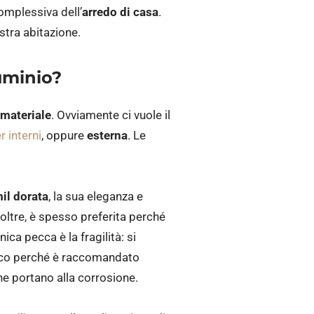
omplessiva dell’
arredo di casa
.
stra abitazione.
luminio?
materiale
. Ovviamente ci vuole il
r interni
, oppure
esterna
. Le
il dorata
, la sua eleganza e
noltre, è spesso preferita perché
nica pecca è la fragilità: si
 Ecco perché è raccomandato
 ne portano alla corrosione.