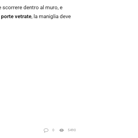
e scorrere dentro al muro, e
i
porte vetrate
, la maniglia deve
0
5490