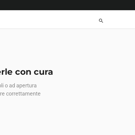
erle con cura
li o ad apertura
are correttamente