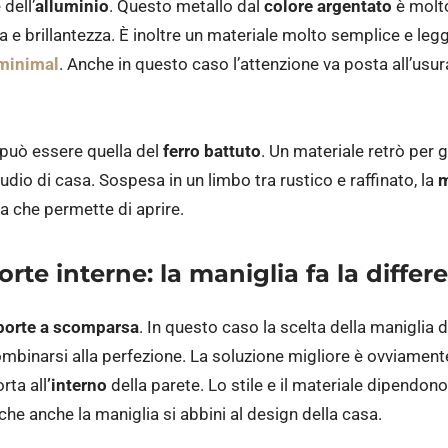
dell’
alluminio
. Questo metallo dal
colore argentato
è molto
a e brillantezza. È inoltre un materiale molto semplice e leg
minimal
. Anche in questo caso l’attenzione va posta all’usura
 può essere quella del
ferro battuto
. Un materiale retrò per 
udio di casa. Sospesa in un limbo tra rustico e raffinato, la
m
za che permette di aprire.
orte interne: la maniglia fa la differ
porte a scomparsa
. In questo caso la scelta della maniglia 
ombinarsi alla perfezione. La soluzione migliore è ovviament
rta all
’interno
della parete. Lo stile e il materiale dipendon
che anche la maniglia si abbini al design della casa.