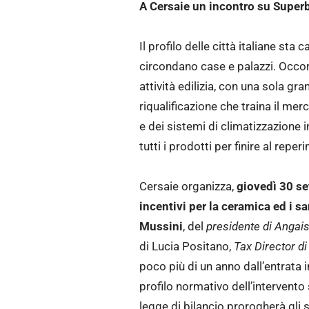
A Cersaie un incontro su Superbo
Il profilo delle città italiane st
circondano case e palazzi. Occor
attività edilizia, con una sola gr
riqualificazione che traina il mer
e dei sistemi di climatizzazione 
tutti i prodotti per finire al rep
Cersaie organizza,
giovedì 30 s
incentivi per la ceramica ed i sa
Mussini
, del
presidente di Angai
di Lucia Positano,
Tax Director d
poco più di un anno dall’entrata i
profilo normativo dell’intervent
legge di bilancio prorogherà gli 