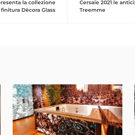
resenta la collezione
Cersaie 2021 le antic
 finitura Dècora Glass
Treemme