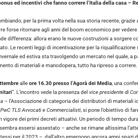
nus ed incentivi che fanno correre l’Italia della casa – Re
a cambiando, per la prima volta nella sua storia recente, grazi
re forse ritornare agli anni del boom economico per vedere u
ande differenza: allora erano le nuove costruzioni a sorgere c
cato. Le recenti leggi di incentivazione per la riqualificazione
invernale ed estiva sta travolgendo un mercato nel quale, a pa
erimento di materiali e manodopera, tutto ha ripreso a correre.
ettembre
alle
ore 16.30 presso l’Agorà dei Media
, una confer
nitari
”. L’incontro vede la presenza del
vice presidente di Co
sa
– l’Associazione di categoria dei distributori di materiali 
i PwC TLS Avvocati e Commercialisti
, si pone l’obiettivo di f
n vigore dei primi decreti attuativi. Un periodo di tempo duran
o sembra essersi assestato – anche se rimane altissima l’at
stessi per il 2023 –, dall’altro emergono ancora ampi spazi d