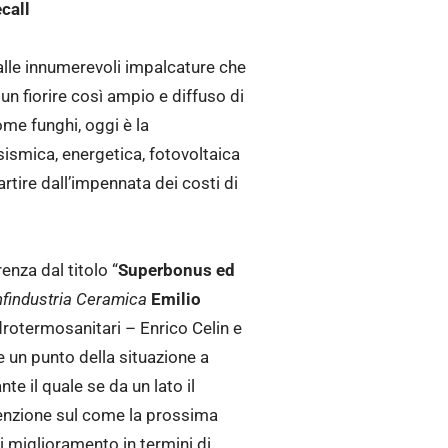
call
e alle innumerevoli impalcature che
n fiorire così ampio e diffuso di
ome funghi, oggi è la
 sismica, energetica, fotovoltaica
rtire dall’impennata dei costi di
enza dal titolo “
Superbonus ed
nfindustria Ceramica
Emilio
idrotermosanitari – Enrico Celin e
are un punto della situazione a
te il quale se da un lato il
tenzione sul come la prossima
i miglioramento in termini di