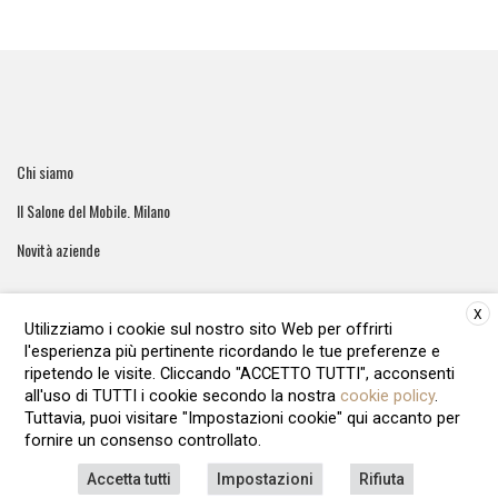
Chi siamo
Il Salone del Mobile. Milano
Novità aziende
X
Utilizziamo i cookie sul nostro sito Web per offrirti
l'esperienza più pertinente ricordando le tue preferenze e
ArreCasa e' una testata giornalistica registrata al tribunale di
ripetendo le visite. Cliccando "ACCETTO TUTTI", acconsenti
Roma - Numero 51/2016 Direttore responsabile: Raffaella Roani
all'uso di TUTTI i cookie secondo la nostra
cookie policy
.
Editore: ARvis.it - Via Alessandria 88 00198 Roma - 09041871006
Tuttavia, puoi visitare "Impostazioni cookie" qui accanto per
REA1135122 - Cap.soc.12.500 € i.v
fornire un consenso controllato.
LAVORA CON NOI
PRIVACY POLICY
COOKIE POLICY
Accetta tutti
Impostazioni
Rifiuta