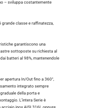
agno – sviluppa costantemente
i grande classe e raffinatezza,
eristiche garantiscono una
e lastre sottoposte su richiesta al
e dai batteri al 98%, mantenendole
er apertura In/Out fino a 360°,
bassamento integrato sempre
graduale della porta e
 montaggio. L’intera Serie è
in acciaio inox AISI 316L oppure