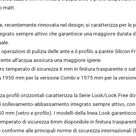
ro matt.
 recentemente rinnovata nel design, si caratterizza per le
rato sempre attivo che garantisce una maggiore durata del
ale.
le operazioni di pulizia delle ante e il profilo a parete Silicon 
tente all’acqua assicura una maggiore igiene.
tro temperato di sicurezza 6 mm in finitura trasparente o sati
a tra 1950 mm per la versione Combi e 1975 mm per la versio
a profili orizzontali caratterizza la Serie Look/Look Free d
 sollevamento-abbassamento integrato sempre attivo, con pr
0 mm (vetro e profilo). I modelli della linea Look garantisco
mperato di sicurezza 6mm disponibile in finitura trasparente,
e conforme alle principali norme di sicurezza internazionali 