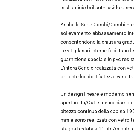
in alluminio brillante lucido o ne
Anche la Serie Combi/Combi Free,
sollevamento-abbassamento integ
consentendone la chiusura gradu
Le viti planari interne facilitano 
guarnizione speciale in pvc resis
L’intera Serie è realizzata con ve
brillante lucido. L’altezza vari
Un design lineare e moderno senz
apertura In/Out e meccanismo di
altezza continua della cabina 195
mm e sono realizzati con vetro te
stagna testata a 11 litri/minuto 