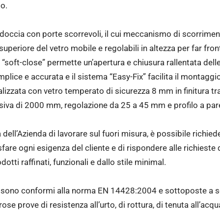
to.
occia con porte scorrevoli, il cui meccanismo di scorriment
superiore del vetro mobile e regolabili in altezza per far fro
“soft-close” permette un’apertura e chiusura rallentata delle
mplice e accurata e il sistema “Easy-Fix” facilita il montaggi
ealizzata con vetro temperato di sicurezza 8 mm in finitura tra
ssiva di 2000 mm, regolazione da 25 a 45 mm e profilo a pare
 dell’Azienda di lavorare sul fuori misura, è possibile richie
are ogni esigenza del cliente e di rispondere alle richieste di
otti raffinati, funzionali e dallo stile minimal.
x sono conformi alla norma EN 14428:2004 e sottoposte a sev
se prove di resistenza all’urto, di rottura, di tenuta all’acqua 