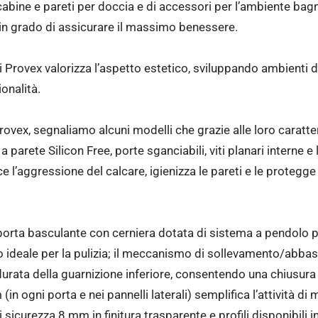
cabine e pareti per doccia e di accessori per l’ambiente b
in grado di assicurare il massimo benessere.
ni Provex valorizza l’aspetto estetico, sviluppando ambienti d
ionalità.
ovex, segnaliamo alcuni modelli che grazie alle loro caratt
lo a parete Silicon Free, porte sganciabili, viti planari interne 
 l’aggressione del calcare, igienizza le pareti e le protegg
a porta basculante con cerniera dotata di sistema a pendolo p
ro ideale per la pulizia; il meccanismo di sollevamento/ab
urata della guarnizione inferiore, consentendo una chiusura 
(in ogni porta e nei pannelli laterali) semplifica l’attività di
 sicurezza 8 mm in finitura trasparente e profili disponibili 