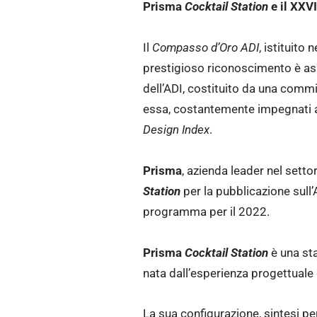
Prisma
Cocktail Station
e il XXV
Il
Compasso d’Oro ADI
, istituito
prestigioso riconoscimento è as
dell’ADI, costituito da una commiss
essa, costantemente impegnati a 
Design Index
.
Prisma
, azienda leader nel setto
Station
per la pubblicazione sull
programma per il 2022.
Prisma
Cocktail Station
è una st
nata dall’esperienza progettuale
La sua configurazione, sintesi per