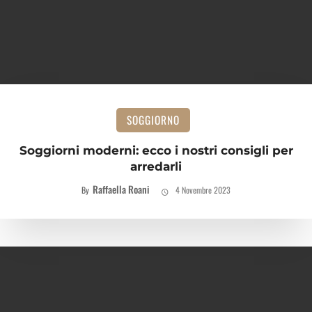
SOGGIORNO
Soggiorni moderni: ecco i nostri consigli per
arredarli
Raffaella Roani
By
4 Novembre 2023