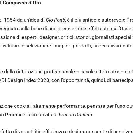
II Compasso d’Oro
 nel 1954 da un’idea di
Gio Ponti
, è il più antico e autorevole P
segnato sulla base di una preselezione effettuata dall’Osse
ione di esperti, designer, critici, storici, giornalisti speciali
valutare e selezionare i migliori prodotti, successivamente 
re della ristorazione professionale – navale e terrestre – è 
’ADI Design Index 2020, con l’opportunità, quindi, di parteci
azione cocktail altamente performante, pensata per l’uso out
 di
Prisma
e la creatività di
Franco Driusso
.
fetta di versatilità, efficienza e design, consente di assolver