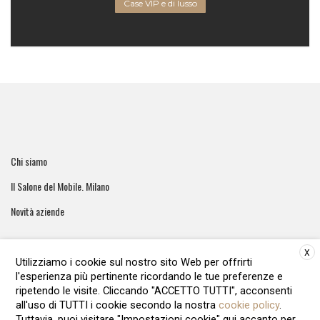
Case VIP e di lusso
Chi siamo
Il Salone del Mobile. Milano
Novità aziende
X
Utilizziamo i cookie sul nostro sito Web per offrirti
l'esperienza più pertinente ricordando le tue preferenze e
ArreCasa e' una testata giornalistica registrata al tribunale di
ripetendo le visite. Cliccando "ACCETTO TUTTI", acconsenti
Roma - Numero 51/2016 Direttore responsabile: Raffaella Roani
all'uso di TUTTI i cookie secondo la nostra
cookie policy
.
Editore: ARvis.it - Via Alessandria 88 00198 Roma - 09041871006
Tuttavia, puoi visitare "Impostazioni cookie" qui accanto per