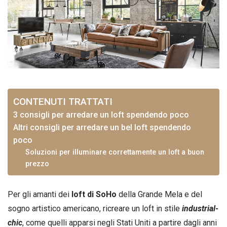
CONTENUTI TRATTATI
3 consigli per arredare un loft spendendo poco
Altri consigli per arredare un bel loft spendendo
poco
Soluzioni per illuminare correttamente un loft a buon
prezzo
Per gli amanti dei
loft di SoHo
della Grande Mela e del
sogno artistico americano, ricreare un loft in stile
industrial-
chic
, come quelli apparsi negli Stati Uniti a partire dagli anni