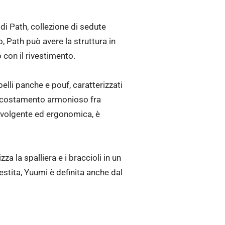
 di Path, collezione di sedute
, Path può avere la struttura in
o con il rivestimento.
lli panche e pouf, caratterizzati
’accostamento armonioso fra
 avvolgente ed ergonomica, è
a la spalliera e i braccioli in un
stita, Yuumi è definita anche dal