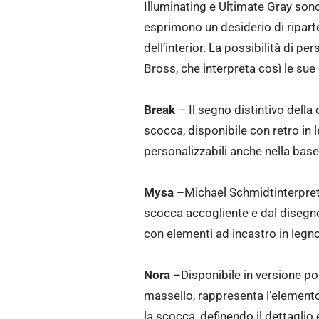
Illuminating e Ultimate Gray sono
esprimono un desiderio di ripart
dell’interior. La possibilità di p
Bross, che interpreta così le sue co
Break
– Il segno distintivo della 
scocca, disponibile con retro in l
personalizzabili anche nella base
Mysa
–Michael Schmidtinterpreta
scocca accogliente e dal disegno
con elementi ad incastro in legno 
Nora
–Disponibile in versione pol
massello, rappresenta l’elemento 
la scocca, definendo il dettaglio 