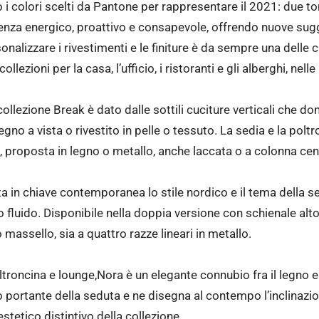
 i colori scelti da Pantone per rappresentare il 2021: due to
enza energico, proattivo e consapevole, offrendo nuove sug
ersonalizzare i rivestimenti e le finiture è da sempre una delle
llezioni per la casa, l’ufficio, i ristoranti e gli alberghi, nell
collezione Break è dato dalle sottili cuciture verticali che do
egno a vista o rivestito in pelle o tessuto. La sedia e la pol
, proposta in legno o metallo, anche laccata o a colonna cen
 in chiave contemporanea lo stile nordico e il tema della s
 fluido. Disponibile nella doppia versione con schienale alt
massello, sia a quattro razze lineari in metallo.
troncina e lounge,Nora è un elegante connubio fra il legno e l
portante della seduta e ne disegna al contempo l’inclinazion
estetico distintivo della collezione.