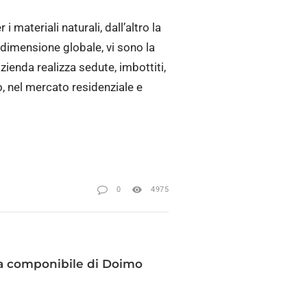
 materiali naturali, dall’altro la
 dimensione globale, vi sono la
zienda realizza sedute, imbottiti,
o, nel mercato residenziale e
0
4975
ma componibile di Doimo