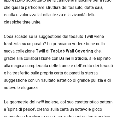
apprezzato soprattutto nella camiceria maschile per il fatto
che questa particolare struttura del tessuto, detta saia,
esalta e valorizza la brillantezza e la vivacità delle
classiche tinte unite.
Cosa accade se la suggestione del tessuto Twill viene
trasferita su un parato? Lo possiamo vedere bene nella
nuova collezione
Twill
di
TapLab Wall Covering
che,
grazie alla collaborazione con
Dainelli Studio
, si è ispirato
alla magica complessità delle trame e dell’ordito dei tessuti
e ha trasferito sulla propria carta da parati la stessa
suggestione con un risultato estetico di grande pulizia e di
notevole eleganza.
Le geometrie del
twill
inglese, col suo caratteristico pattern
a ‘spina di pesce’, creano sulla carta un notevole gioco
geometrico fra chiari e scuri , creando così un tema grafico