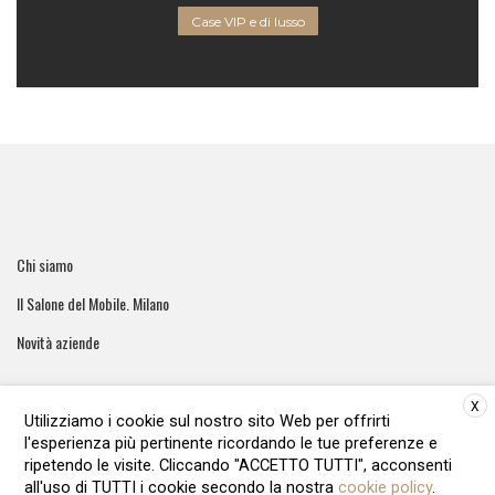
Case VIP e di lusso
Chi siamo
Il Salone del Mobile. Milano
Novità aziende
X
Utilizziamo i cookie sul nostro sito Web per offrirti
l'esperienza più pertinente ricordando le tue preferenze e
ArreCasa e' una testata giornalistica registrata al tribunale di
ripetendo le visite. Cliccando "ACCETTO TUTTI", acconsenti
Roma - Numero 51/2016 Direttore responsabile: Raffaella Roani
all'uso di TUTTI i cookie secondo la nostra
cookie policy
.