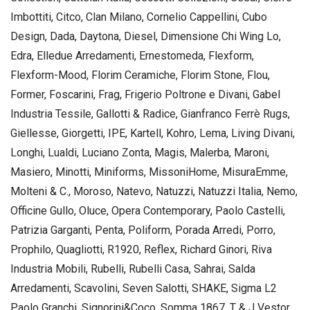
Imbottiti, Citco, Clan Milano, Cornelio Cappellini, Cubo
Design, Dada, Daytona, Diesel, Dimensione Chi Wing Lo,
Edra, Elledue Arredamenti, Ernestomeda, Flexform,
Flexform-Mood, Florim Ceramiche, Florim Stone, Flou,
Former, Foscarini, Frag, Frigerio Poltrone e Divani, Gabel
Industria Tessile, Gallotti & Radice, Gianfranco Ferrè Rugs,
Giellesse, Giorgetti, IPE, Kartell, Kohro, Lema, Living Divani,
Longhi, Lualdi, Luciano Zonta, Magis, Malerba, Maroni,
Masiero, Minotti, Miniforms, MissoniHome, MisuraEmme,
Molteni & C., Moroso, Natevo, Natuzzi, Natuzzi Italia, Nemo,
Officine Gullo, Oluce, Opera Contemporary, Paolo Castelli,
Patrizia Garganti, Penta, Poliform, Porada Arredi, Porro,
Prophilo, Quagliotti, R1920, Reflex, Richard Ginori, Riva
Industria Mobili, Rubelli, Rubelli Casa, Sahrai, Salda
Arredamenti, Scavolini, Seven Salotti, SHAKE, Sigma L2
Paolo Granchi, Signorini&Coco, Somma 1867, T & J Vestor,