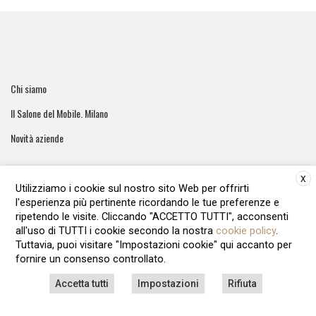
Chi siamo
Il Salone del Mobile. Milano
Novità aziende
X
Utilizziamo i cookie sul nostro sito Web per offrirti
l'esperienza più pertinente ricordando le tue preferenze e
ArreCasa e' una testata giornalistica registrata al tribunale di
ripetendo le visite. Cliccando "ACCETTO TUTTI", acconsenti
Roma - Numero 51/2016 Direttore responsabile: Raffaella Roani
all'uso di TUTTI i cookie secondo la nostra
cookie policy
.
Editore: ARvis.it - Via Alessandria 88 00198 Roma - 09041871006
Tuttavia, puoi visitare "Impostazioni cookie" qui accanto per
REA1135122 - Cap.soc.12.500 € i.v
fornire un consenso controllato.
LAVORA CON NOI
PRIVACY POLICY
COOKIE POLICY
Accetta tutti
Impostazioni
Rifiuta