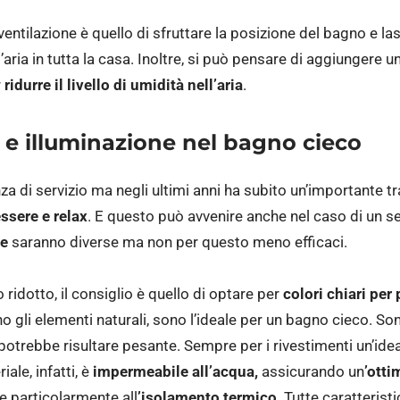
ventilazione è quello di sfruttare la posizione del bagno e la
aria in tutta la casa. Inoltre, si può pensare di aggiungere u
r
ridurre il livello di umidità nell’aria
.
i e illuminazione nel bagno cieco
a di servizio ma negli ultimi anni ha subito un’importante t
ssere e relax
. E questo può avvenire anche nel caso di un 
ne
saranno diverse ma non per questo meno efficaci.
ridotto, il consiglio è quello di optare per
colori chiari per 
no gli elementi naturali, sono l’ideale per un bagno cieco. So
 potrebbe risultare pesante. Sempre per i rivestimenti un’id
ale, infatti, è
impermeabile all’acqua,
assicurando un
’otti
ce particolarmente all
’isolamento termico
. Tutte caratteris