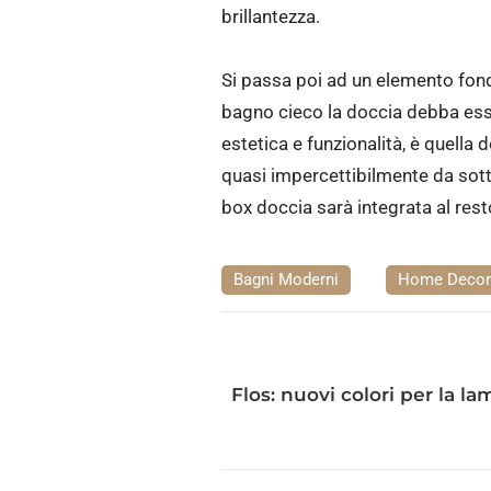
brillantezza.
Si passa poi ad un elemento fond
bagno cieco la doccia debba esse
estetica e funzionalità, è quella d
quasi impercettibilmente da sotti
box doccia sarà integrata al rest
Bagni Moderni
Home Decor
Flos: nuovi colori per la l