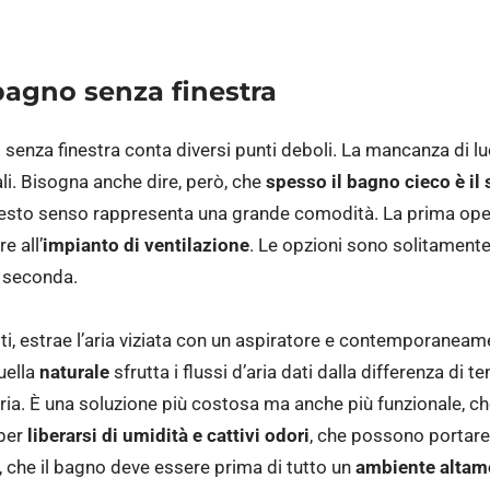
bagno senza finestra
o senza finestra conta diversi punti deboli. La mancanza di lu
ali. Bisogna anche dire, però, che
spesso il bagno cieco è i
n questo senso rappresenta una grande comodità. La prima op
e all’
impianto di ventilazione
. Le opzioni sono solitamente
a seconda.
atti, estrae l’aria viziata con un aspiratore e contemporanea
uella
naturale
sfrutta i flussi d’aria dati dalla differenza di t
aria. È una soluzione più costosa ma anche più funzionale, che g
per
liberarsi di umidità e cattivi odori
, che possono portare 
, che il bagno deve essere prima di tutto un
ambiente altame