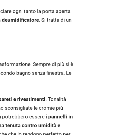
sciare ogni tanto la porta aperta
n
deumidificatore
. Si tratta di un
rasformazione. Sempre di più si è
secondo bagno senza finestra. Le
pareti e rivestimenti
. Tonalità
no sconsigliate le cromie più
ea potrebbero essere i
pannelli in
ma tenuta contro umidità e
tiche che lo rendono perfetto per