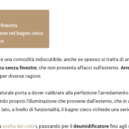
finestra
zione nel bagno cieco
co
 una comodità indiscutibile, anche se spesso si tratta di u
za senza finestre
, che non presenta affacci sull’esterno.
Arr
per diverse ragioni.
turale porta a dover calibrare alla perfezione l’arredamento. 
o proprio l’illuminazione che proviene dall’esterno, che in 
ato, a livello di funzionalità, il bagno cieco richiede una ser
a
scelta dei color
i, passando per il
deumidificatore
fino agli