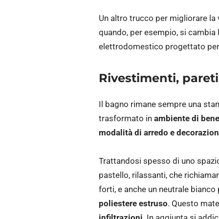
Un altro trucco per migliorare la 
quando, per esempio, si cambia l’
elettrodomestico progettato pe
Rivestimenti, paret
Il bagno rimane sempre una stanz
trasformato in
ambiente di bene
modalità di arredo e decorazio
Trattandosi spesso di uno spazio 
pastello, rilassanti, che richiama
forti, e anche un neutrale bianco
poliestere estruso
. Questo materi
infiltrazioni
. In aggiunta si addi