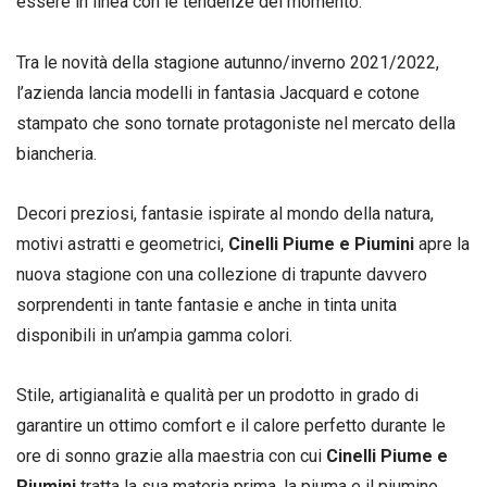
essere in linea con le tendenze del momento.
Tra le novità della stagione autunno/inverno 2021/2022,
l’azienda lancia modelli in fantasia Jacquard e cotone
stampato che sono tornate protagoniste nel mercato della
biancheria.
Decori preziosi, fantasie ispirate al mondo della natura,
motivi astratti e geometrici,
Cinelli Piume e Piumini
apre la
nuova stagione con una collezione di trapunte davvero
sorprendenti in tante fantasie e anche in tinta unita
disponibili in un’ampia gamma colori.
Stile, artigianalità e qualità per un prodotto in grado di
garantire un ottimo comfort e il calore perfetto durante le
ore di sonno grazie alla maestria con cui
Cinelli Piume e
Piumini
tratta la sua materia prima, la piuma e il piumino.