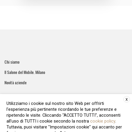
Chi siamo
Il Salone del Mobile. Milano
Novità aziende
X
Utilizziamo i cookie sul nostro sito Web per offrirti
l'esperienza più pertinente ricordando le tue preferenze e
ArreCasa e' una testata giornalistica registrata al tribunale di
ripetendo le visite. Cliccando "ACCETTO TUTTI", acconsenti
Roma - Numero 51/2016 Direttore responsabile: Raffaella Roani
all'uso di TUTTI i cookie secondo la nostra
cookie policy
.
Editore: ARvis.it - Via Alessandria 88 00198 Roma - 09041871006
Tuttavia, puoi visitare "Impostazioni cookie" qui accanto per
REA1135122 - Cap.soc.12.500 € i.v