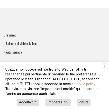
Chi siamo
Il Salone del Mobile. Milano
Novità aziende
X
Utilizziamo i cookie sul nostro sito Web per offrirti
l'esperienza più pertinente ricordando le tue preferenze e
ArreCasa e' una testata giornalistica registrata al tribunale di
ripetendo le visite. Cliccando "ACCETTO TUTTI", acconsenti
Roma - Numero 51/2016 Direttore responsabile: Raffaella Roani
all'uso di TUTTI i cookie secondo la nostra
cookie policy
.
Editore: ARvis.it - Via Alessandria 88 00198 Roma - 09041871006
Tuttavia, puoi visitare "Impostazioni cookie" qui accanto per
REA1135122 - Cap.soc.12.500 € i.v
fornire un consenso controllato.
LAVORA CON NOI
PRIVACY POLICY
COOKIE POLICY
Accetta tutti
Impostazioni
Rifiuta