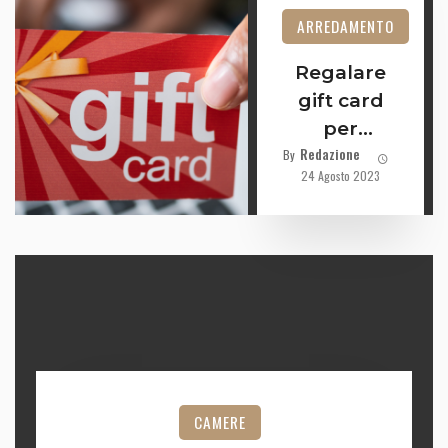
ARREDAMENTO
Regalare
gift card
per
Redazione
l’arredame
By
24 Agosto 2023
nto della
casa ai
dipendenti
CAMERE