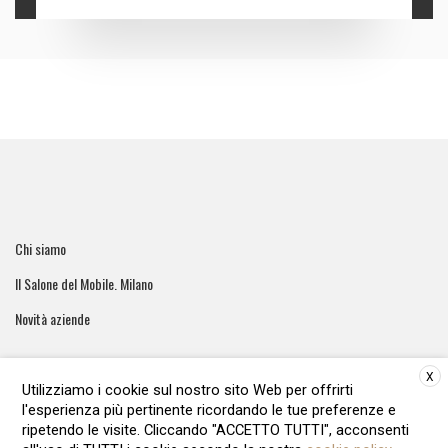
Chi siamo
Il Salone del Mobile. Milano
Novità aziende
X
Utilizziamo i cookie sul nostro sito Web per offrirti
l'esperienza più pertinente ricordando le tue preferenze e
ArreCasa e' una testata giornalistica registrata al tribunale di
ripetendo le visite. Cliccando "ACCETTO TUTTI", acconsenti
Roma - Numero 51/2016 Direttore responsabile: Raffaella Roani