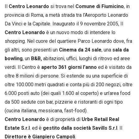
Il
Centro Leonardo
si trova nel
Comune di Fiumicino
, in
provincia di Roma, a metà strada tra l’Aeroporto Leonardo
Da Vinci e la Capitale. Inaugurato il 9 novembre 2005, Il
Centro Leonardo
è un nuovo modo di intendere lo
shopping. Nel cuore del quartiere Parco Leonardo dove, fra
gli altri, sono presenti un
Cinema da 24 sale
, una
sala da
bowling
, un
B&B,
abitazioni, uffici, luoghi di ritrovo ed aree
verdi. Il Centro è
aperto 361 giorni l’anno
ed è visitato da
oltre 8 milioni di persone. Si estende su una superficie di
oltre 100.000 metri quadrati e conta più di 200 negozi, oltre
6.000 posti auto (dei quali 1.600 al coperto) e un’area food
da 500 sedute con bar, pizzerie e ristoranti di ogni tipo
(cucina italiana, messicana, fast-food).
Centro Leonardo
è di proprietà di
Urbe Retail Real
Estate S.r.l
. ed è
gestito dalla società Savills S.r.l
. Il
Direttore è Gianpiero Campoli
.