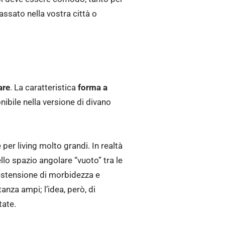
assato nella vostra città o
are
. La caratteristica
forma a
ibile nella versione di divano
per living molto grandi. In realtà
 nello spazio angolare “vuoto” tra le
’estensione di morbidezza e
nza ampi; l’idea, però, di
tate.