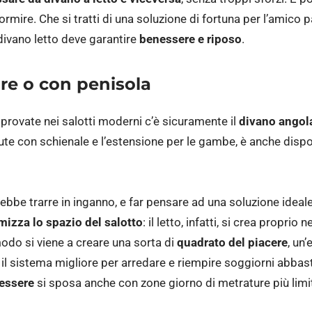
mire. Che si tratti di una soluzione di fortuna per l’amico p
l divano letto deve garantire
benessere e riposo
.
re o con penisola
approvate nei salotti moderni c’è sicuramente il
divano angol
te con schienale e l’estensione per le gambe, è anche dispon
ebbe trarre in inganno, e far pensare ad una soluzione ideale 
mizza lo spazio del salotto
: il letto, infatti, si crea proprio
modo si viene a creare una sorta di
quadrato del piacere
, un
l sistema migliore per arredare e riempire soggiorni abbasta
nessere
si sposa anche con zone giorno di metrature più limi