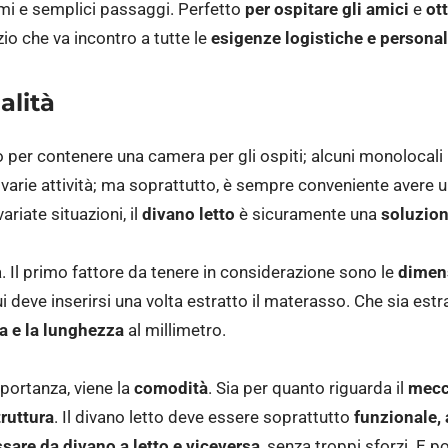
mi e semplici passaggi. Perfetto
per ospitare gli amici
e
ott
zio che va incontro a tutte le
esigenze logistiche e personal
al
ità
o per contenere una camera per gli ospiti; alcuni monolocali
e varie attività; ma soprattutto, è sempre conveniente avere u
riate situazioni, il
divano letto
è sicuramente una
soluzion
. Il primo fattore da tenere in considerazione sono le
dimen
ui deve inserirsi una volta estratto il materasso. Che sia estr
a e la lunghezza
al millimetro.
portanza, viene la
comodità
. Sia per quanto riguarda il
mecc
truttura
. Il divano letto deve essere soprattutto
funzionale, 
sare da divano a letto e viceversa
, senza troppi sforzi. E 