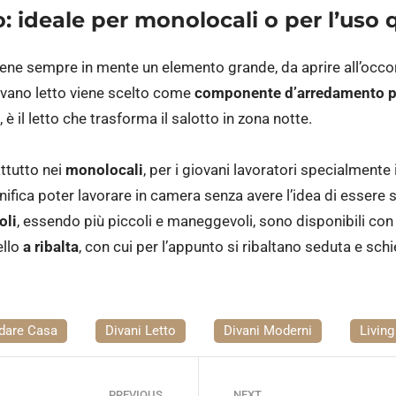
o: ideale per monolocali o per l’uso
viene sempre in mente un elemento grande, da aprire all’occo
divano letto viene scelto come
componente d’arredamento pe
, è il letto che trasforma il salotto in zona notte.
ttutto nei
monolocali
, per i giovani lavoratori specialmente
nifica poter lavorare in camera senza avere l’idea di essere
oli
, essendo più piccoli e maneggevoli, sono disponibili con 
ello
a ribalta
, con cui per l’appunto si ribaltano seduta e sch
dare Casa
Divani Letto
Divani Moderni
Living
PREVIOUS
NEXT