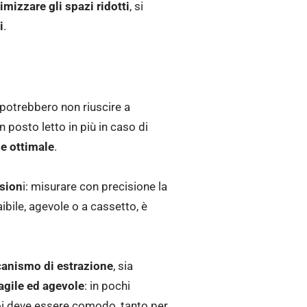
imizzare gli spazi ridotti
, si
i
.
 potrebbero non riuscire a
n posto letto in più in caso di
e ottimale
.
sion
i: misurare con precisione la
aibile, agevole o a cassetto, è
anismo di estrazione
, sia
agile ed agevole
: in pochi
poi deve essere comodo, tanto per