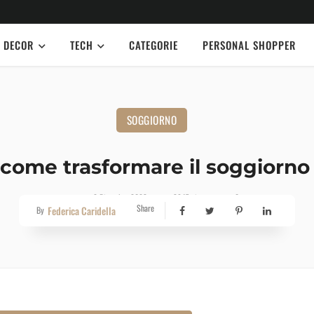
DECOR
TECH
CATEGORIE
PERSONAL SHOPPER
SOGGIORNO
 come trasformare il soggiorno
2 Dicembre 2023
3947 views
0
Share
Federica Caridella
By