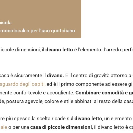
nisola
r monolocali o per l’uso quotidiano
iccole dimensioni, il
divano letto
è l’elemento d’arredo perf
casa è sicuramente il
divano.
È il centro di gravità attorno a c
 sguardo degli ospiti,
ed è il primo componente ad essere giud
mente confortevole e accogliente.
Combinare comodità e gu
, postura agevole, colore e stile abbinati al resto della cas
e più spesso la scelta ricade sul
divano letto
, un elemento 
cale
o per una
casa di piccole dimensioni
, il divano letto è