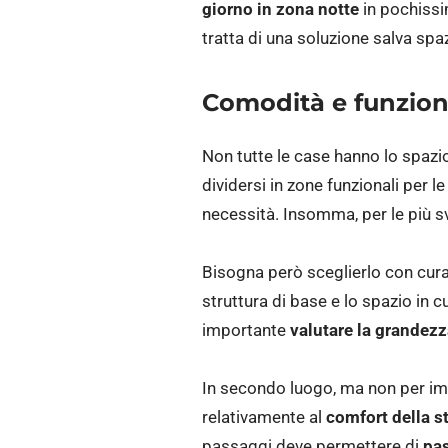
giorno in zona notte
in pochissi
tratta di una soluzione salva spa
Comodità e funzion
Non tutte le case hanno lo spazi
dividersi in zone funzionali per l
necessità. Insomma, per le più sva
Bisogna però sceglierlo con cura
struttura di base e lo spazio in c
importante
valutare la grandezz
In secondo luogo, ma non per im
relativamente al
comfort della s
passaggi deve permettere di
pas