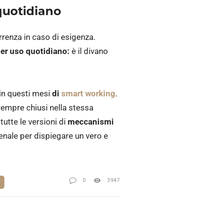
 quotidiano
rrenza in caso di esigenza.
r uso quotidiano:
è il divano
 in questi mesi
di
smart working
.
 sempre chiusi nella stessa
tutte le versioni di
meccanismi
ienale per dispiegare un vero e
0
3947