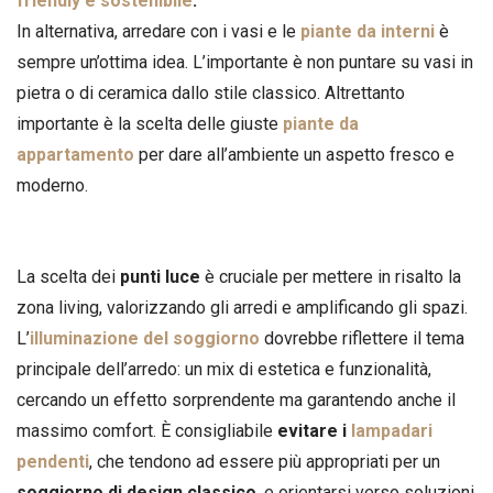
friendly e sostenibile
.
In alternativa, arredare con i vasi e le
piante da interni
è
sempre un’ottima idea. L’importante è non puntare su vasi in
pietra o di ceramica dallo stile classico. Altrettanto
importante è la scelta delle giuste
piante da
appartamento
per dare all’ambiente un aspetto fresco e
moderno.
La scelta dei
punti luce
è cruciale per mettere in risalto la
zona living, valorizzando gli arredi e amplificando gli spazi.
L’
illuminazione del soggiorno
dovrebbe riflettere il tema
principale dell’arredo: un mix di estetica e funzionalità,
cercando un effetto sorprendente ma garantendo anche il
massimo comfort. È consigliabile
evitare i
lampadari
pendenti
, che tendono ad essere più appropriati per un
soggiorno di design classico
, e orientarsi verso soluzioni