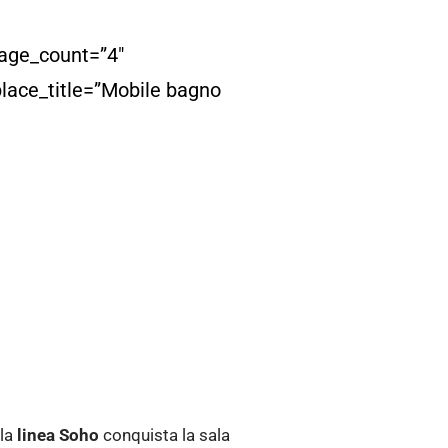
age_count=”4″
place_title=”Mobile bagno
 la
linea Soho
conquista la sala