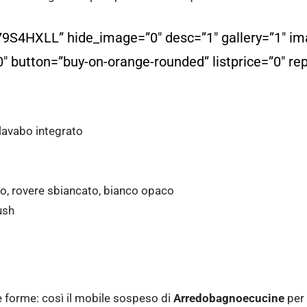
9S4HXLL” hide_image=”0″ desc=”1″ gallery=”1″ im
″ button=”buy-on-orange-rounded” listprice=”0″ re
lavabo integrato
cco, rovere sbiancato, bianco opaco
ush
 forme: così il mobile sospeso di
Arredobagnoecucine
per