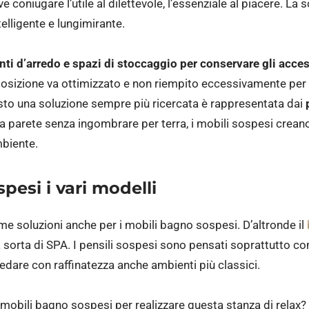
e coniugare l’utile al dilettevole, l’essenziale al piacere. La
telligente e lungimirante.
ti d’arredo e spazi di stoccaggio per conservare gli acce
isposizione va ottimizzato e non riempito eccessivamente per
sto una soluzione sempre più ricercata è rappresentata dai
la parete senza ingombrare per terra, i mobili sospesi creano
biente.
pesi i vari modelli
e soluzioni anche per i mobili bagno sospesi. D’altronde il
sorta di SPA. I pensili sospesi sono pensati soprattutto 
edare con raffinatezza anche ambienti più classici.
 mobili bagno sospesi per realizzare questa stanza di relax?