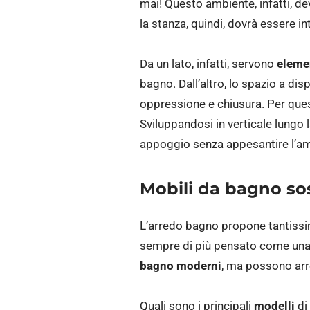
mai! Questo ambiente, infatti, dev
la stanza, quindi, dovrà essere in
Da un lato, infatti, servono
elemen
bagno. Dall’altro, lo spazio a d
oppressione e chiusura. Per que
Sviluppandosi in verticale lungo 
appoggio senza appesantire l’am
Mobili da bagno sos
L’arredo bagno propone tantissim
sempre di più pensato come una 
bagno moderni
, ma possono arr
Quali sono i principali
modelli
di