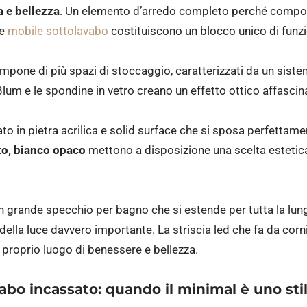
a e bellezza
. Un elemento d’arredo completo perché compone
e
mobile sottolavabo
costituiscono un blocco unico di funzi
compone di più spazi di stoccaggio, caratterizzati da un sist
Blum e le spondine in vetro creano un effetto ottico affascin
to in pietra acrilica e solid surface che si sposa perfettament
to, bianco opaco
mettono a disposizione una scelta estetica
 grande specchio per bagno che si estende per tutta la lun
 della luce davvero importante. La striscia led che fa da corn
 proprio luogo di benessere e bellezza.
bo incassato: quando il minimal è uno stil