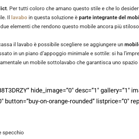
ict
. Per tutti coloro che amano questo stile e che lo desider
e. Il
lavabo
in questa soluzione è
parte integrante del mob
i due elementi che rendono questo mobile ancora più stiloso
cassa il lavabo è possibile scegliere se aggiungere un
mobil
cassato in un piano d’appoggio minimale e sottile: si ha l’impr
ndamentale un mobile sottolavabo che garantisca uno spazi
8T3DRZY” hide_image=”0″ desc=”1″ gallery=”1″ im
″ button=”buy-on-orange-rounded” listprice=”0″ re
 e specchio