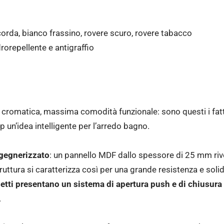
e corda, bianco frassino, rovere scuro, rovere tabacco
rorepellente e antigraffio
a cromatica, massima comodità funzionale: sono questi i fatt
un’idea intelligente per l’arredo bagno.
gegnerizzato
: un pannello MDF dallo spessore di 25 mm rive
truttura si caratterizza così per una grande resistenza e soli
etti presentano un sistema di apertura push e di chiusura
.