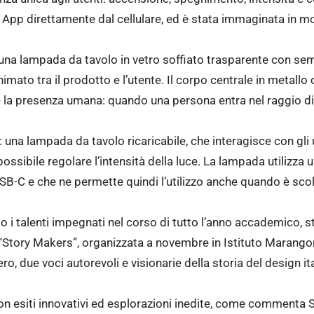
 App direttamente dal cellulare, ed è stata immaginata in molt
 una lampada da tavolo in vetro soffiato trasparente con s
imato tra il prodotto e l’utente. Il corpo centrale in metallo
la presenza umana: quando una persona entra nel raggio di 
na lampada da tavolo ricaricabile, che interagisce con gli u
possibile regolare l’intensità della luce. La lampada utilizza una
USB-C e che ne permette quindi l’utilizzo anche quando è sco
 i talenti impegnati nel corso di tutto l’anno accademico, s
“Story Makers”, organizzata a novembre in Istituto Marangoni
o, due voci autorevoli e visionarie della storia del design it
 con esiti innovativi ed esplorazioni inedite, come commen