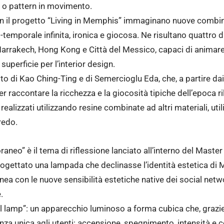
i o pattern in movimento.
con il progetto “Living in Memphis” immaginano nuove combina
temporale infinita, ironica e giocosa. Ne risultano quattro d
Marrakech, Hong Kong e Città del Messico, capaci di animare
 superficie per l’interior design.
tto di Kao Ching-Ting e di Semercioglu Eda, che, a partire dai 
 raccontare la ricchezza e la giocosità tipiche dell’epoca r
lizzati utilizzando resine combinate ad altri materiali, utili
redo.
aneo” è il tema di riflessione lanciato all’interno del Master
rogettato una lampada che declinasse l’identità estetica d
linea con le nuove sensibilità estetiche native dei social netw
.
 lamp”: un apparecchio luminoso a forma cubica che, grazie a
enza unica agli utenti: accensione, spegnimento, intensità e c