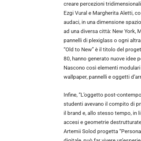
creare percezioni tridimensional
Ezgi Vural e Margherita Aletti, 
audaci, in una dimensione spazio-
ad una diversa città: New York, 
pannelli di plexiglass o ogni altra
“Old to New” è il titolo del proge
80, hanno generato nuove idee per
Nascono così elementi modulari rea
wallpaper, pannelli e oggetti d’ar
Infine, “L’oggetto post-contempor
studenti avevano il compito di p
il brand e, allo stesso tempo, in 
accesi e geometrie destrutturate
Artemii Solod progetta “Personal
digitale, può far vivere un’esperi