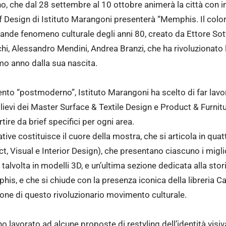
no, che dal 28 settembre al 10 ottobre animerà la città con 
f Design di Istituto Marangoni presenterà “Memphis. Il colore
grande fenomeno culturale degli anni 80, creato da Ettore So
cchi, Alessandro Mendini, Andrea Branzi, che ha rivoluzionato 
mo anno dalla sua nascita.
to “postmoderno”, Istituto Marangoni ha scelto di far lavor
llievi dei Master Surface & Textile Design e Product & Furnit
ire da brief specifici per ogni area.
ive costituisce il cuore della mostra, che si articola in quatt
t, Visual e Interior Design), che presentano ciascuno i miglio
alvolta in modelli 3D, e un’ultima sezione dedicata alla stori
phis, e che si chiude con la presenza iconica della libreria C
ione di questo rivoluzionario movimento culturale.
no lavorato ad alcune proposte di restyling dell’identità vis