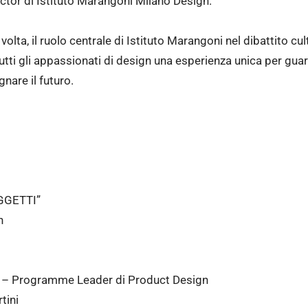
tor di Istituto Marangoni Milano Design.
volta, il ruolo centrale di Istituto Marangoni nel dibattito cu
utti gli appassionati di design una esperienza unica per guard
nare il futuro.
GGETTI”
n
no – Programme Leader di Product Design
tini