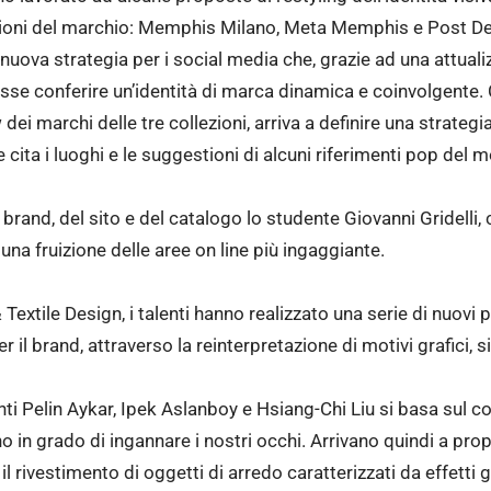
lezioni del marchio: Memphis Milano, Meta Memphis e Post De
uova strategia per i social media che, grazie ad una attualizz
esse conferire un’identità di marca dinamica e coinvolgente.
dei marchi delle tre collezioni, arriva a definire una strategi
cita i luoghi e le suggestioni di alcuni riferimenti pop del 
 brand, del sito e del catalogo lo studente Giovanni Gridelli,
una fruizione delle aree on line più ingaggiante.
extile Design, i talenti hanno realizzato una serie di nuovi p
er il brand, attraverso la reinterpretazione di motivi grafici, 
ti Pelin Aykar, Ipek Aslanboy e Hsiang-Chi Liu si basa sul co
no in grado di ingannare i nostri occhi. Arrivano quindi a prop
r il rivestimento di oggetti di arredo caratterizzati da effetti 